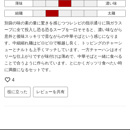
薄味
濃い味
細麺
太麺
別袋の味の素の量に驚きを感じつつレシピの指示通りに鶏ガラス
ープに全て投入し恐る恐るスープを一口そそると、濃い味ながら
意外と後味スッキリで昔ながらの中華そばという感じになりま
す。中細縮れ麺はピロピロで喉越し良く、トッピングのチャーシ
ューとナルトも上手くマッチしています。一方チャーハンはオイ
リーな仕上がりですが味付けは薄めで、中華そばと一緒に食べる
ことで合うように作られています。とにかくガッツリ食べたい時
に満腹になるセットです。
4
役に立った
レビューを共有