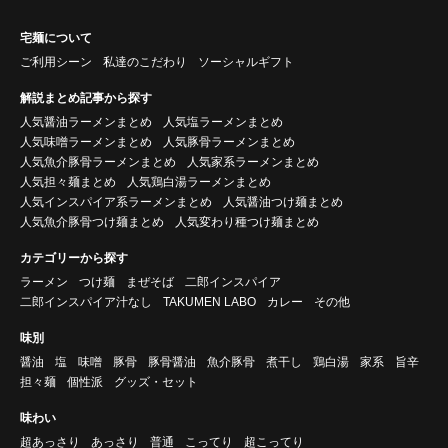
宅麺について
ご利用シーン
私達のこだわり
ソーシャルギフト
解説まとめ記事から探す
人気醤油ラーメンまとめ
人気塩ラーメンまとめ
人気味噌ラーメンまとめ
人気豚骨ラーメンまとめ
人気魚介豚骨ラーメンまとめ
人気家系ラーメンまとめ
人気担々麺まとめ
人気鶏白湯ラーメンまとめ
人気インスパイア系ラーメンまとめ
人気醤油つけ麺まとめ
人気魚介豚骨つけ麺まとめ
人気変わり種つけ麺まとめ
カテゴリーから探す
ラーメン
つけ麺
まぜそば
二郎インスパイア
二郎インスパイア汁なし
TAKUMEN LABO
カレー
その他
味別
醤油
塩
味噌
豚骨
豚骨醤油
魚介豚骨
煮干し
鶏白湯
家系
旨辛
担々麺
個性派
グッズ・セット
味わい
超あっさり
あっさり
普通
こってり
超こってり