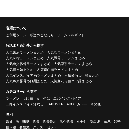
宅麺について
ご利用シーン
私達のこだわり
ソーシャルギフト
解説まとめ記事から探す
人気醤油ラーメンまとめ
人気塩ラーメンまとめ
人気味噌ラーメンまとめ
人気豚骨ラーメンまとめ
人気魚介豚骨ラーメンまとめ
人気家系ラーメンまとめ
人気担々麺まとめ
人気鶏白湯ラーメンまとめ
人気インスパイア系ラーメンまとめ
人気醤油つけ麺まとめ
人気魚介豚骨つけ麺まとめ
人気変わり種つけ麺まとめ
カテゴリーから探す
ラーメン
つけ麺
まぜそば
二郎インスパイア
二郎インスパイア汁なし
TAKUMEN LABO
カレー
その他
味別
醤油
塩
味噌
豚骨
豚骨醤油
魚介豚骨
煮干し
鶏白湯
家系
旨辛
担々麺
個性派
グッズ・セット