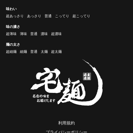
味わい
超あっさり
あっさり
普通
こってり
超こってり
味の濃さ
超薄味
薄味
普通
濃味
超濃味
麺の太さ
超細麺
細麺
普通
太麺
超太麺
利用規約
プライバシーポリシー