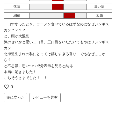
薄味
濃い味
細麺
太麺
一口すすったとき、ラーメン食べているはずなのになぜジンギス
カン？？？？
と、頭が大混乱
気のせいかと思い二口目、三口目をいただいてもやはりジンギス
カン
北海道生まれの私にとっては嬉しすぎる香り でもなぜここか
ら？
と不思議に思いつつ成分表示を見ると納得
本当に驚きました！
ごちそうさまでした！！！
0
役に立った
レビューを共有