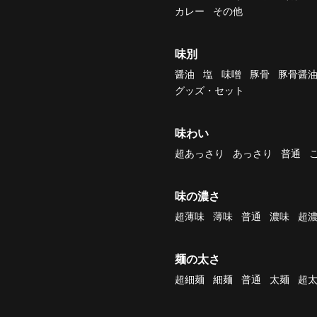
カレー
その他
味別
醤油
塩
味噌
豚骨
豚骨醤
グッズ・セット
味わい
超あっさり
あっさり
普通
味の濃さ
超薄味
薄味
普通
濃味
超
麺の太さ
超細麺
細麺
普通
太麺
超