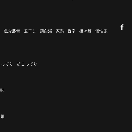
油
魚介豚骨
煮干し
鶏白湯
家系
旨辛
担々麺
個性派
こってり
超こってり
濃味
太麺