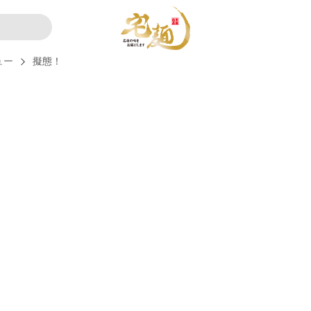
ュー
擬態！