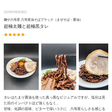
2024年08月08日
麺や六等星 六等星油そばブラック（まぜそば・醤油）
超極太麺と超極黒タレ
タレはたまり醤油も使った真っ黒なビジュアルですが、塩分は見
た目のインパクトほど強くもなく、
甘味、化調の旨味、ビターで深いコクに゙六等星らしさを感じる