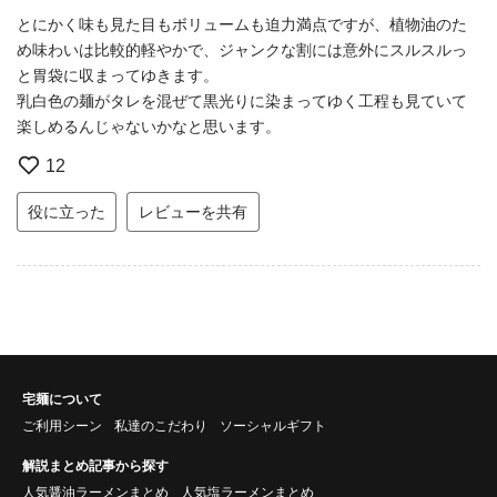
とにかく味も見た目もボリュームも迫力満点ですが、植物油のた
め味わいは比較的軽やかで、ジャンクな割には意外にスルスルっ
と胃袋に収まってゆきます。
乳白色の麺がタレを混ぜて黒光りに染まってゆく工程も見ていて
楽しめるんじゃないかなと思います。
12
役に立った
レビューを共有
宅麺について
ご利用シーン
私達のこだわり
ソーシャルギフト
解説まとめ記事から探す
人気醤油ラーメンまとめ
人気塩ラーメンまとめ