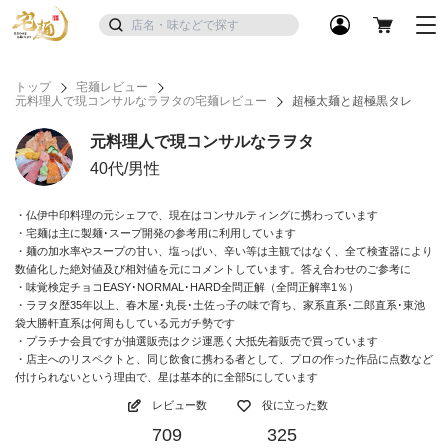
トップ
宅麺レビュー
元料理人で現コンサルなラヲタの宅麺レビュー
超極太麺と超極黒タレ
元料理人で現コンサルなラヲタ
40代/男性
・仏伊中印料理の元シェフで、現在はコンサルティングに携わっています
・宅麺は主に製麺･スープ開発の参考用に利用しています
・麺の加水率やスープの甘い、塩っぱい、辛い等は主観ではなく、全て検査器により
数値化した絶対値及び相対値を元にコメントしています。答え合わせのご参考に
・味覚検定チョコEASY･NORMAL･HARD全問正解（全問正解率1％）
・ラヲタ歴35年以上、春木屋･丸長･土佐っ子の味で育ち、家系直系･二郎直系･東池
袋大勝軒直系は何周もしている元ガチ勢です
・プラチナ会員ですが抽選販売はクジ運悪く大抵先着販売で買っています
・店主へのリスペクトと、同じ飲食に携わる者として、プロの作った作品に点数など
付けられないという理由で、星は基本的に全部5にしています
レビュー数
役に立った数
709
325