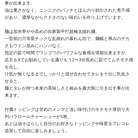
事が出来ます。
油は重さがなく、ニンニクのパンチとほんのり効かされた煮干感
があり、濃厚ながらクドさのない味わいを作り上げています。
麺は加水率やや高めの自家製平打超極太縮れ麺。
一昔前の六等星チックな乱縮れの暴れん坊で、麺幅と厚みのデカ
さもウドン並みにハンパなく、
指定の茹で時間でワシゴワのパワフルな食感を堪能出来ますが、
店主もXでお勧めしている通りもう2〜3分長めに茹でてムチモチ感
を出し、
汁気が無くなるまでしっかりと混ぜ合わせてタレを十分に乳化さ
せると、
麺とタレが持つ本来の美味しさと絡みを最大限に引き出す事が出
来ます。
付属トッピングは甘めのメンマと淡い味付けのモチモチ厚切り大
判バラロールチャーシューが1枚。
あとは油そばらしく自分のお好きなトッピングや味変をアレコレ
追加して自由に楽しみましょう。