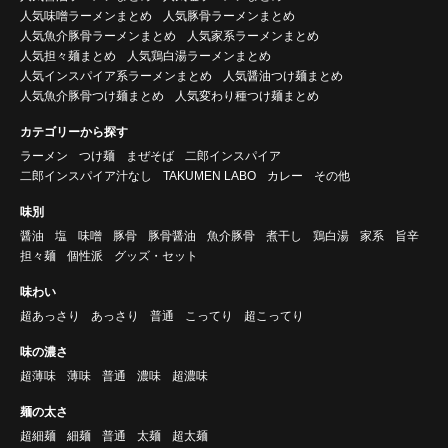
人気味噌ラーメンまとめ
人気豚骨ラーメンまとめ
人気魚介豚骨ラーメンまとめ
人気家系ラーメンまとめ
人気担々麺まとめ
人気鶏白湯ラーメンまとめ
人気インスパイア系ラーメンまとめ
人気醤油つけ麺まとめ
人気魚介豚骨つけ麺まとめ
人気変わり種つけ麺まとめ
カテゴリーから探す
ラーメン
つけ麺
まぜそば
二郎インスパイア
二郎インスパイア汁なし
TAKUMEN LABO
カレー
その他
味別
醤油
塩
味噌
豚骨
豚骨醤油
魚介豚骨
煮干し
鶏白湯
家系
旨辛
担々麺
個性派
グッズ・セット
味わい
超あっさり
あっさり
普通
こってり
超こってり
味の濃さ
超薄味
薄味
普通
濃味
超濃味
麺の太さ
超細麺
細麺
普通
太麺
超太麺