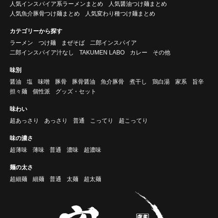
人気インスパイア系ラーメンまとめ
人気醤油つけ麺まとめ
人気魚介豚骨つけ麺まとめ
人気変わり種つけ麺まとめ
カテゴリーから探す
ラーメン
つけ麺
まぜそば
二郎インスパイア
二郎インスパイア汁なし
TAKUMEN LABO
カレー
その他
味別
醤油
塩
味噌
豚骨
豚骨醤油
魚介豚骨
煮干し
鶏白湯
家系
旨辛
担々麺
個性派
グッズ・セット
味わい
超あっさり
あっさり
普通
こってり
超こってり
味の濃さ
超薄味
薄味
普通
濃味
超濃味
麺の太さ
超細麺
細麺
普通
太麺
超太麺