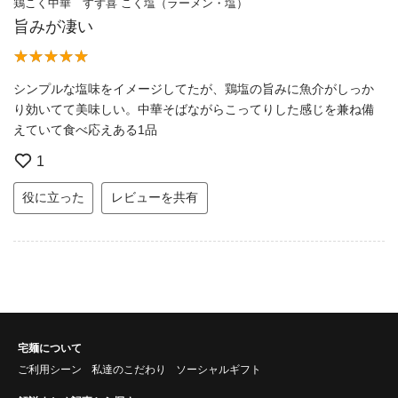
鶏こく中華 すず喜 こく塩（ラーメン・塩）
旨みが凄い
シンプルな塩味をイメージしてたが、鶏塩の旨みに魚介がしっか
り効いてて美味しい。中華そばながらこってりした感じを兼ね備
えていて食べ応えある1品
1
役に立った
レビューを共有
宅麺について
ご利用シーン
私達のこだわり
ソーシャルギフト