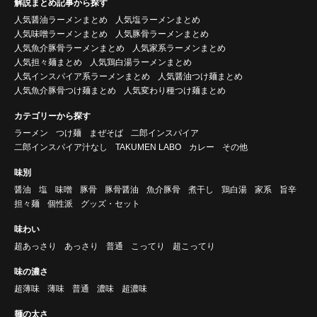
解説まとめ記事から探す
人気醤油ラーメンまとめ
人気塩ラーメンまとめ
人気味噌ラーメンまとめ
人気豚骨ラーメンまとめ
人気魚介豚骨ラーメンまとめ
人気家系ラーメンまとめ
人気担々麺まとめ
人気鶏白湯ラーメンまとめ
人気インスパイア系ラーメンまとめ
人気醤油つけ麺まとめ
人気魚介豚骨つけ麺まとめ
人気変わり種つけ麺まとめ
カテゴリーから探す
ラーメン
つけ麺
まぜそば
二郎インスパイア
二郎インスパイア汁なし
TAKUMEN LABO
カレー
その他
味別
醤油
塩
味噌
豚骨
豚骨醤油
魚介豚骨
煮干し
鶏白湯
家系
旨辛
担々麺
個性派
グッズ・セット
味わい
超あっさり
あっさり
普通
こってり
超こってり
味の濃さ
超薄味
薄味
普通
濃味
超濃味
麺の太さ