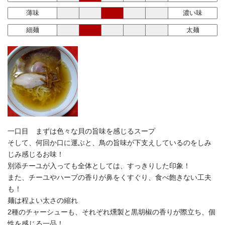
薄味
濃い味
細麺
太麺
一口目 まずは色々な貝の旨味を感じるスープ
そして、何回か口に運ぶと、鳥の旨味が下支えしているのをしみ
じみ感じるお味！
別添チーユが入っても全体としては、すっきりした印象！
また、チーユやハーブの香りが鼻をくすぐり、食べ飽きない工夫
も！
麺は程よい太さの縮れ
2種のチャーシューも、それぞれ燻製と黒胡椒の香りが際立ち、個
性を感じる一品！