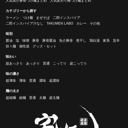
人気魚介豚骨つけ麺まとめ
人気変わり種つけ麺まとめ
カテゴリーから探す
ラーメン
つけ麺
まぜそば
二郎インスパイア
二郎インスパイア汁なし
TAKUMEN LABO
カレー
その他
味別
醤油
塩
味噌
豚骨
豚骨醤油
魚介豚骨
煮干し
鶏白湯
家系
旨辛
担々麺
個性派
グッズ・セット
味わい
超あっさり
あっさり
普通
こってり
超こってり
味の濃さ
超薄味
薄味
普通
濃味
超濃味
麺の太さ
超細麺
細麺
普通
太麺
超太麺