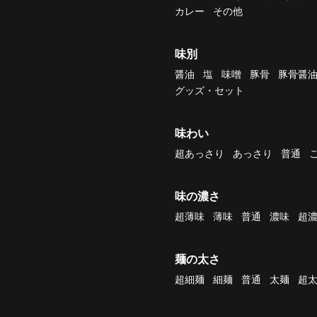
カレー
その他
味別
醤油
塩
味噌
豚骨
豚骨醤
グッズ・セット
味わい
超あっさり
あっさり
普通
味の濃さ
超薄味
薄味
普通
濃味
超
麺の太さ
超細麺
細麺
普通
太麺
超