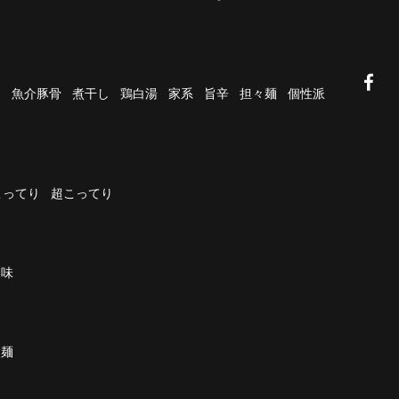
油
魚介豚骨
煮干し
鶏白湯
家系
旨辛
担々麺
個性派
こってり
超こってり
濃味
太麺