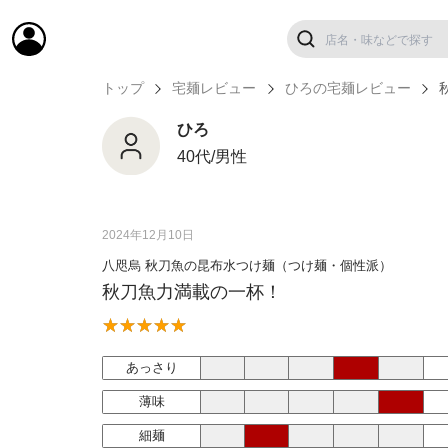
トップ
宅麺レビュー
ひろの宅麺レビュー
ひろ
40代/男性
2024年12月10日
八咫烏 秋刀魚の昆布水つけ麺（つけ麺・個性派）
秋刀魚力満載の一杯！
あっさり
薄味
細麺