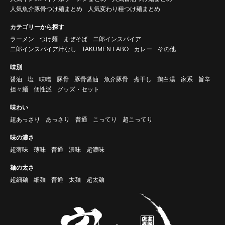
人気魚介豚骨つけ麺まとめ
人気変わり種つけ麺まとめ
カテゴリーから探す
ラーメン
つけ麺
まぜそば
二郎インスパイア
二郎インスパイア汁なし
TAKUMEN LABO
カレー
その他
味別
醤油
塩
味噌
豚骨
豚骨醤油
魚介豚骨
煮干し
鶏白湯
家系
旨辛
担々麺
個性派
グッズ・セット
味わい
超あっさり
あっさり
普通
こってり
超こってり
味の濃さ
超薄味
薄味
普通
濃味
超濃味
麺の太さ
超細麺
細麺
普通
太麺
超太麺