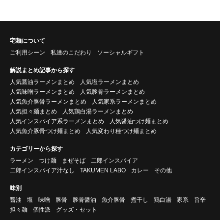
宅麺について
ご利用シーン
私達のこだわり
ソーシャルギフト
解説まとめ記事から探す
人気醤油ラーメンまとめ
人気塩ラーメンまとめ
人気味噌ラーメンまとめ
人気豚骨ラーメンまとめ
人気魚介豚骨ラーメンまとめ
人気家系ラーメンまとめ
人気担々麺まとめ
人気鶏白湯ラーメンまとめ
人気インスパイア系ラーメンまとめ
人気醤油つけ麺まとめ
人気魚介豚骨つけ麺まとめ
人気変わり種つけ麺まとめ
カテゴリーから探す
ラーメン
つけ麺
まぜそば
二郎インスパイア
二郎インスパイア汁なし
TAKUMEN LABO
カレー
その他
味別
醤油
塩
味噌
豚骨
豚骨醤油
魚介豚骨
煮干し
鶏白湯
家系
旨辛
担々麺
個性派
グッズ・セット