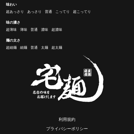
味わい
超あっさり
あっさり
普通
こってり
超こってり
味の濃さ
超薄味
薄味
普通
濃味
超濃味
麺の太さ
超細麺
細麺
普通
太麺
超太麺
利用規約
プライバシーポリシー