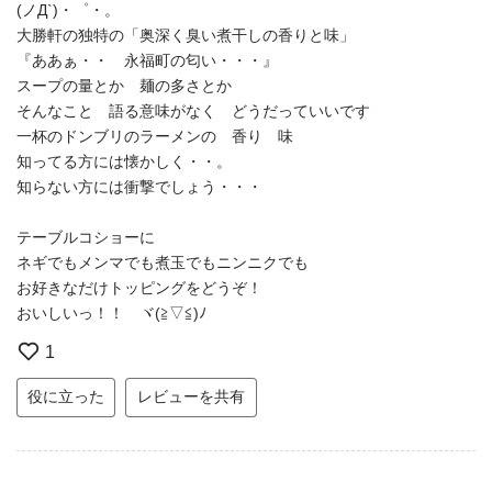
(ノД`)・゜・。
大勝軒の独特の「奥深く臭い煮干しの香りと味」
『ああぁ・・ 永福町の匂い・・・』
スープの量とか 麺の多さとか
そんなこと 語る意味がなく どうだっていいです
一杯のドンブリのラーメンの 香り 味
知ってる方には懐かしく・・。
知らない方には衝撃でしょう・・・
テーブルコショーに
ネギでもメンマでも煮玉でもニンニクでも
お好きなだけトッピングをどうぞ！
おいしいっ！！ ヾ(≧▽≦)ﾉ
1
役に立った
レビューを共有