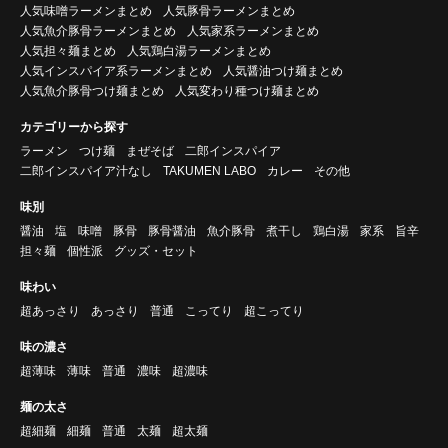
人気味噌ラーメンまとめ
人気豚骨ラーメンまとめ
人気魚介豚骨ラーメンまとめ
人気家系ラーメンまとめ
人気担々麺まとめ
人気鶏白湯ラーメンまとめ
人気インスパイア系ラーメンまとめ
人気醤油つけ麺まとめ
人気魚介豚骨つけ麺まとめ
人気変わり種つけ麺まとめ
カテゴリーから探す
ラーメン
つけ麺
まぜそば
二郎インスパイア
二郎インスパイア汁なし
TAKUMEN LABO
カレー
その他
味別
醤油
塩
味噌
豚骨
豚骨醤油
魚介豚骨
煮干し
鶏白湯
家系
旨辛
担々麺
個性派
グッズ・セット
味わい
超あっさり
あっさり
普通
こってり
超こってり
味の濃さ
超薄味
薄味
普通
濃味
超濃味
麺の太さ
超細麺
細麺
普通
太麺
超太麺