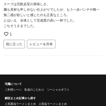
スープは完飲必至の美味しさ。
麺も具材も申し分ない仕上がりでしたが、もう一歩パンチや唯一
無二感が欲しいと感じたのも正直なところ。
とはいえ、全体として完成度の高い一杯でした。
ごちそうさまでした。
1
役に立った
レビューを共有
宅麺について
ご利用シーン
私達のこだわり
ソーシャルギフト
解説まとめ記事から探す
人気醤油ラーメンまとめ
人気塩ラーメンまとめ