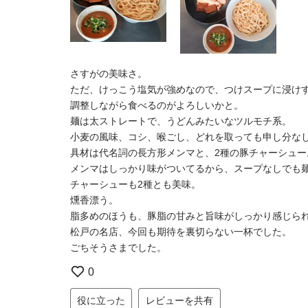
さすがの美味さ。
ただ、けっこう塩気が強めなので、つけスープに浸け
調整しながら食べるのがよろしいかと。
麺は太ストレートで、うどんみたいなツルモチ系。
小麦の風味、コシ、喉ごし、どれを取っても申し分な
具材は代名詞の長方形メンマと、2種の豚チャーシュー
メンマはしっかり味がついてるから、スープなしでも
チャーシューも2種とも美味。
燻香漂う。
脂多めのほうも、豚脂の甘みと旨味がしっかり感じら
松戸の名店、今回も期待を裏切らない一杯でした。
ごちそうさまでした。
0
役に立った
レビューを共有