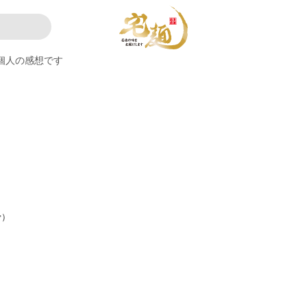
個人の感想です
。
骨）