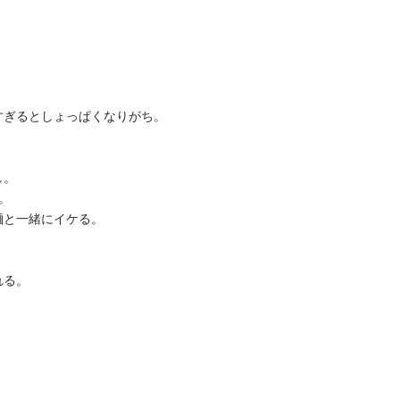
すぎるとしょっぱくなりがち。
し。
。
麺と一緒にイケる。
れる。