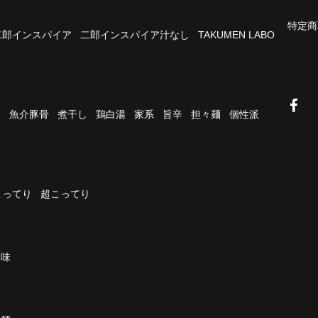
特定商
二郎インスパイア
二郎インスパイア汁なし
TAKUMEN LABO
油
魚介豚骨
煮干し
鶏白湯
家系
旨辛
担々麺
個性派
こってり
超こってり
濃味