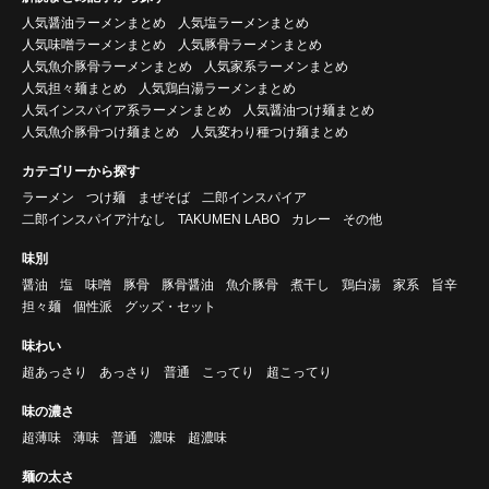
人気醤油ラーメンまとめ
人気塩ラーメンまとめ
人気味噌ラーメンまとめ
人気豚骨ラーメンまとめ
人気魚介豚骨ラーメンまとめ
人気家系ラーメンまとめ
人気担々麺まとめ
人気鶏白湯ラーメンまとめ
人気インスパイア系ラーメンまとめ
人気醤油つけ麺まとめ
人気魚介豚骨つけ麺まとめ
人気変わり種つけ麺まとめ
カテゴリーから探す
ラーメン
つけ麺
まぜそば
二郎インスパイア
二郎インスパイア汁なし
TAKUMEN LABO
カレー
その他
味別
醤油
塩
味噌
豚骨
豚骨醤油
魚介豚骨
煮干し
鶏白湯
家系
旨辛
担々麺
個性派
グッズ・セット
味わい
超あっさり
あっさり
普通
こってり
超こってり
味の濃さ
超薄味
薄味
普通
濃味
超濃味
麺の太さ