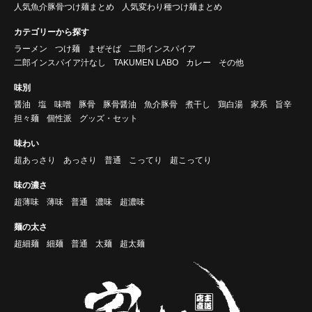
人気魚介豚骨つけ麺まとめ
人気変わり種つけ麺まとめ
カテゴリーから探す
ラーメン
つけ麺
まぜそば
二郎インスパイア
二郎インスパイア汁なし
TAKUMEN LABO
カレー
その他
味別
醤油
塩
味噌
豚骨
豚骨醤油
魚介豚骨
煮干し
鶏白湯
家系
旨辛
担々麺
個性派
グッズ・セット
味わい
超あっさり
あっさり
普通
こってり
超こってり
味の濃さ
超薄味
薄味
普通
濃味
超濃味
麺の太さ
超細麺
細麺
普通
太麺
超太麺