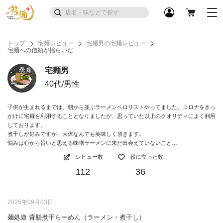
トップ
宅麺レビュー
宅麺男の宅麺レビュー
宅麺への信頼が揺らいだ
宅麺男
40代/男性
子供が生まれるまでは、朝から並ぶラーメンペロリストやってました。コロナをきっ
かけに宅麺を利用することとなりましたが、思っていた以上のクオリティによく利用
しております。
煮干しが好みですが、大体なんでも美味しく頂きます。
悩みは心から旨いと思える味噌ラーメンに未だ出会えていないこと…
レビュー数
役に立った数
112
36
2025年09月03日
麺処遊 背脂煮干らーめん（ラーメン・煮干し）