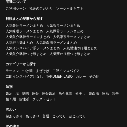
宅麺について
ご利用シーン
私達のこだわり
ソーシャルギフト
解説まとめ記事から探す
人気醤油ラーメンまとめ
人気塩ラーメンまとめ
人気味噌ラーメンまとめ
人気豚骨ラーメンまとめ
人気魚介豚骨ラーメンまとめ
人気家系ラーメンまとめ
人気担々麺まとめ
人気鶏白湯ラーメンまとめ
人気インスパイア系ラーメンまとめ
人気醤油つけ麺まとめ
人気魚介豚骨つけ麺まとめ
人気変わり種つけ麺まとめ
カテゴリーから探す
ラーメン
つけ麺
まぜそば
二郎インスパイア
二郎インスパイア汁なし
TAKUMEN LABO
カレー
その他
味別
醤油
塩
味噌
豚骨
豚骨醤油
魚介豚骨
煮干し
鶏白湯
家系
旨辛
担々麺
個性派
グッズ・セット
味わい
超あっさり
あっさり
普通
こってり
超こってり
味の濃さ