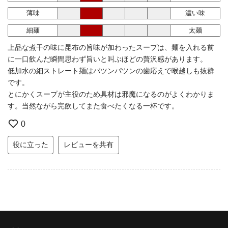
薄味
濃い味
細麺
太麺
上品な煮干の味に昆布の旨味が加わったスープは、麺を入れる前
に一口飲んだ瞬間思わず旨いと叫ぶほどの贅沢感があります。
低加水の細ストレート麺はパツンパツンの歯応えで喉越しも抜群
です。
とにかくスープが主役のため具材は邪魔になるのがよくわかりま
す。当然ながら完飲してまた食べたくなる一杯です。
0
役に立った
レビューを共有