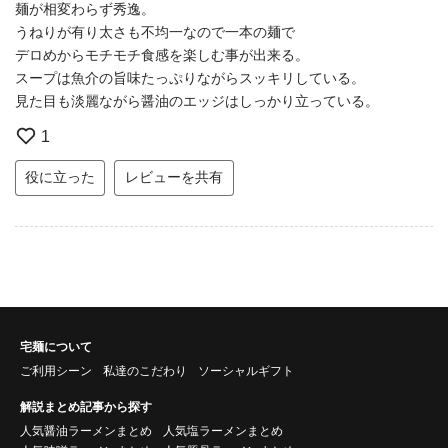
麺が相変わらず秀逸。
うねりが有り太さも不均一なので一本の麺で
デロめからモチモチ食感を楽しむ事が出来る。
スープは魚介の旨味たっぷりながらスッキリしている。
見た目も淡麗ながら醤油のエッジはしっかり立っている。
1
役に立った
レビューを共有
宅麺について
ご利用シーン
私達のこだわり
ソーシャルギフト
解説まとめ記事から探す
人気醤油ラーメンまとめ
人気塩ラーメンまとめ