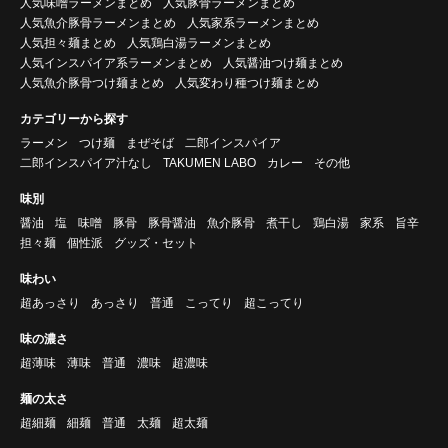
人気味噌ラーメンまとめ
人気豚骨ラーメンまとめ
人気魚介豚骨ラーメンまとめ
人気家系ラーメンまとめ
人気担々麺まとめ
人気鶏白湯ラーメンまとめ
人気インスパイア系ラーメンまとめ
人気醤油つけ麺まとめ
人気魚介豚骨つけ麺まとめ
人気変わり種つけ麺まとめ
カテゴリーから探す
ラーメン
つけ麺
まぜそば
二郎インスパイア
二郎インスパイア汁なし
TAKUMEN LABO
カレー
その他
味別
醤油
塩
味噌
豚骨
豚骨醤油
魚介豚骨
煮干し
鶏白湯
家系
旨辛
担々麺
個性派
グッズ・セット
味わい
超あっさり
あっさり
普通
こってり
超こってり
味の濃さ
超薄味
薄味
普通
濃味
超濃味
麺の太さ
超細麺
細麺
普通
太麺
超太麺