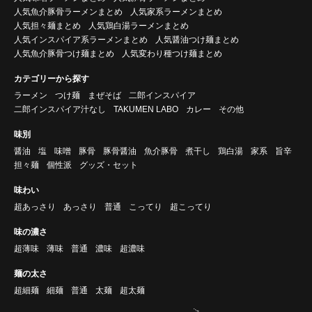
人気魚介豚骨ラーメンまとめ
人気家系ラーメンまとめ
人気担々麺まとめ
人気鶏白湯ラーメンまとめ
人気インスパイア系ラーメンまとめ
人気醤油つけ麺まとめ
人気魚介豚骨つけ麺まとめ
人気変わり種つけ麺まとめ
カテゴリーから探す
ラーメン
つけ麺
まぜそば
二郎インスパイア
二郎インスパイア汁なし
TAKUMEN LABO
カレー
その他
味別
醤油
塩
味噌
豚骨
豚骨醤油
魚介豚骨
煮干し
鶏白湯
家系
旨辛
担々麺
個性派
グッズ・セット
味わい
超あっさり
あっさり
普通
こってり
超こってり
味の濃さ
超薄味
薄味
普通
濃味
超濃味
麺の太さ
超細麺
細麺
普通
太麺
超太麺