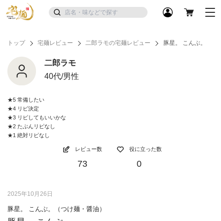
トップ
宅麺レビュー
二郎ラモの宅麺レビュー
豚星。 こんぶ。
二郎ラモ
40代/男性
★5 常備したい
★4 リピ決定
★3 リピしてもいいかな
★2 たぶんリピなし
★1 絶対リピなし
レビュー数
役に立った数
73
0
2025年10月26日
豚星。 こんぶ。（つけ麺・醤油）