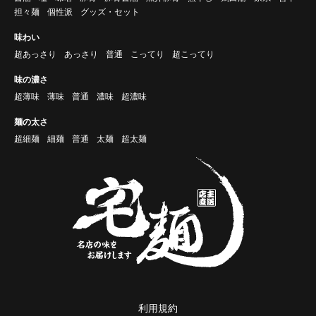
担々麺
個性派
グッズ・セット
味わい
超あっさり
あっさり
普通
こってり
超こってり
味の濃さ
超薄味
薄味
普通
濃味
超濃味
麺の太さ
超細麺
細麺
普通
太麺
超太麺
利用規約