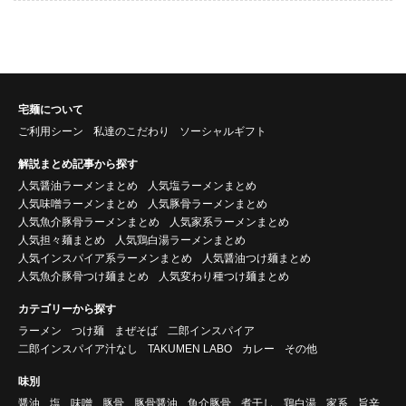
宅麺について
ご利用シーン
私達のこだわり
ソーシャルギフト
解説まとめ記事から探す
人気醤油ラーメンまとめ
人気塩ラーメンまとめ
人気味噌ラーメンまとめ
人気豚骨ラーメンまとめ
人気魚介豚骨ラーメンまとめ
人気家系ラーメンまとめ
人気担々麺まとめ
人気鶏白湯ラーメンまとめ
人気インスパイア系ラーメンまとめ
人気醤油つけ麺まとめ
人気魚介豚骨つけ麺まとめ
人気変わり種つけ麺まとめ
カテゴリーから探す
ラーメン
つけ麺
まぜそば
二郎インスパイア
二郎インスパイア汁なし
TAKUMEN LABO
カレー
その他
味別
醤油
塩
味噌
豚骨
豚骨醤油
魚介豚骨
煮干し
鶏白湯
家系
旨辛