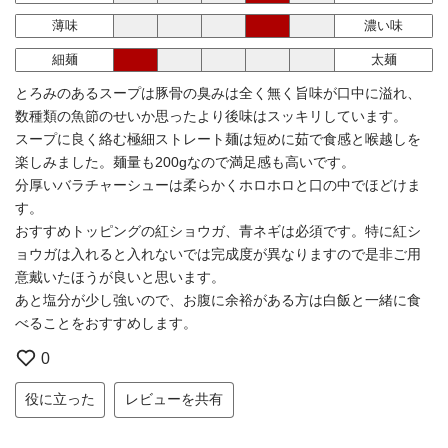
薄味
濃い味
細麺
太麺
とろみのあるスープは豚骨の臭みは全く無く旨味が口中に溢れ、
数種類の魚節のせいか思ったより後味はスッキリしています。
スープに良く絡む極細ストレート麺は短めに茹で食感と喉越しを
楽しみました。麺量も200gなので満足感も高いです。
分厚いバラチャーシューは柔らかくホロホロと口の中でほどけま
す。
おすすめトッピングの紅ショウガ、青ネギは必須です。特に紅シ
ョウガは入れると入れないでは完成度が異なりますので是非ご用
意戴いたほうが良いと思います。
あと塩分が少し強いので、お腹に余裕がある方は白飯と一緒に食
べることをおすすめします。
0
役に立った
レビューを共有