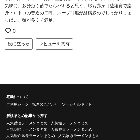
気味に、多分短く茹でたらバキると思う。豚も赤身は繊維質で脂
身トロトロの普通の二郎。スープは脂が結構多めでしっかりしょ
っぱい。麺が多くて満足。
0
役に立った
レビューを共有
宅麺について
ご利用シーン
私達のこだわり
ソーシャルギフト
解説まとめ記事から探す
人気醤油ラーメンまとめ
人気塩ラーメンまとめ
人気味噌ラーメンまとめ
人気豚骨ラーメンまとめ
人気魚介豚骨ラーメンまとめ
人気家系ラーメンまとめ