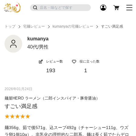
トップ
宅麺レビュー
kumanyaの宅麺レビュー
すごい満足感
kumanya
40代/男性
レビュー数
役に立った数
193
1
2026年01月24日
麺屋HERO ラーメン（二郎インスパイア・豚骨醤油）
すごい満足感
麺356g、茹で後571g、込スープ492g（チャーシュー111g、ウズ
ラ卵1個10g）。非乳化の理想的な二郎系。麺は長く茹でたらデロ