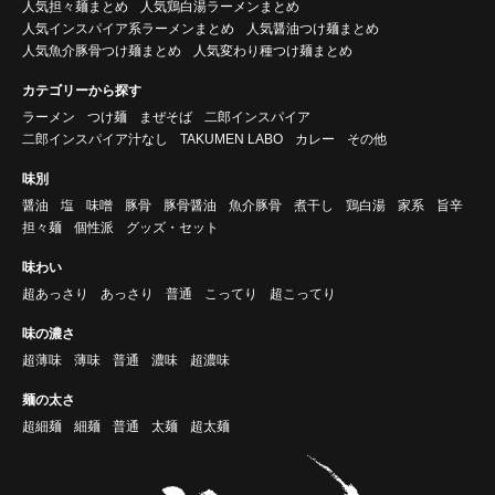
人気担々麺まとめ
人気鶏白湯ラーメンまとめ
人気インスパイア系ラーメンまとめ
人気醤油つけ麺まとめ
人気魚介豚骨つけ麺まとめ
人気変わり種つけ麺まとめ
カテゴリーから探す
ラーメン
つけ麺
まぜそば
二郎インスパイア
二郎インスパイア汁なし
TAKUMEN LABO
カレー
その他
味別
醤油
塩
味噌
豚骨
豚骨醤油
魚介豚骨
煮干し
鶏白湯
家系
旨辛
担々麺
個性派
グッズ・セット
味わい
超あっさり
あっさり
普通
こってり
超こってり
味の濃さ
超薄味
薄味
普通
濃味
超濃味
麺の太さ
超細麺
細麺
普通
太麺
超太麺