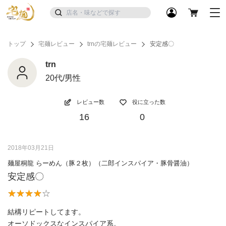
トップ
宅麺レビュー
trnの宅麺レビュー
安定感〇
trn
20代/男性
レビュー数
役に立った数
16
0
2018年03月21日
麺屋桐龍 らーめん（豚２枚）（二郎インスパイア・豚骨醤油）
安定感〇
結構リピートしてます。
オーソドックスなインスパイア系。