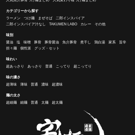
カテゴリーから探す
ラーメン
つけ麺
まぜそば
二郎インスパイア
二郎インスパイア汁なし
TAKUMEN LABO
カレー
その他
味別
醤油
塩
味噌
豚骨
豚骨醤油
魚介豚骨
煮干し
鶏白湯
家系
旨辛
担々麺
個性派
グッズ・セット
味わい
超あっさり
あっさり
普通
こってり
超こってり
味の濃さ
超薄味
薄味
普通
濃味
超濃味
麺の太さ
超細麺
細麺
普通
太麺
超太麺