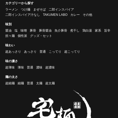
カテゴリーから探す
ラーメン
つけ麺
まぜそば
二郎インスパイア
二郎インスパイア汁なし
TAKUMEN LABO
カレー
その他
味別
醤油
塩
味噌
豚骨
豚骨醤油
魚介豚骨
煮干し
鶏白湯
家系
旨辛
担々麺
個性派
グッズ・セット
味わい
超あっさり
あっさり
普通
こってり
超こってり
味の濃さ
超薄味
薄味
普通
濃味
超濃味
麺の太さ
超細麺
細麺
普通
太麺
超太麺