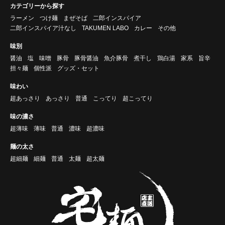
カテゴリーから探す
ラーメン
つけ麺
まぜそば
二郎インスパイア
二郎インスパイア汁なし
TAKUMEN LABO
カレー
その他
味別
醤油
塩
味噌
豚骨
豚骨醤油
魚介豚骨
煮干し
鶏白湯
家系
旨辛
担々麺
個性派
グッズ・セット
味わい
超あっさり
あっさり
普通
こってり
超こってり
味の濃さ
超薄味
薄味
普通
濃味
超濃味
麺の太さ
超細麺
細麺
普通
太麺
超太麺