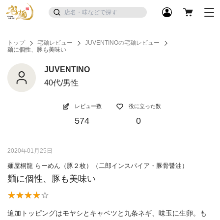
トップ
宅麺レビュー
JUVENTINOの宅麺レビュー
麺に個性、豚も美味い
JUVENTINO
40代/男性
レビュー数
役に立った数
574
0
2020年01月25日
麺屋桐龍 らーめん（豚２枚）（二郎インスパイア・豚骨醤油）
麺に個性、豚も美味い
追加トッピングはモヤシとキャベツと九条ネギ、味玉に生卵。も