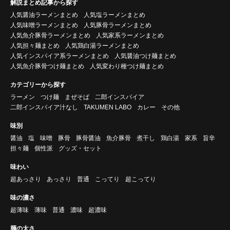
解説まとめ記事から探す
人気醤油ラーメンまとめ
人気塩ラーメンまとめ
人気味噌ラーメンまとめ
人気豚骨ラーメンまとめ
人気魚介豚骨ラーメンまとめ
人気家系ラーメンまとめ
人気担々麺まとめ
人気鶏白湯ラーメンまとめ
人気インスパイア系ラーメンまとめ
人気醤油つけ麺まとめ
人気魚介豚骨つけ麺まとめ
人気変わり種つけ麺まとめ
カテゴリーから探す
ラーメン
つけ麺
まぜそば
二郎インスパイア
二郎インスパイア汁なし
TAKUMEN LABO
カレー
その他
味別
醤油
塩
味噌
豚骨
豚骨醤油
魚介豚骨
煮干し
鶏白湯
家系
旨辛
担々麺
個性派
グッズ・セット
味わい
超あっさり
あっさり
普通
こってり
超こってり
味の濃さ
超薄味
薄味
普通
濃味
超濃味
麺の太さ