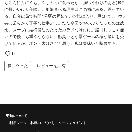
ちろんにんにくも。久しぶりに食べたが、強いうねりのある独特
の麺がやはり美味い。桐龍食べる理由はこの麺にあると思ってい
る。自分は茹で時間4分弱の固茹でがお気に入り。豚はバラ、ウデ
共に柔らかく丁寧な仕事ぶり。ただ今回やや小ぶりだったのは残
念。スープは結構醤油のたったカラメな味付け。脂はしつこく無
いので後半も重くならない。獣臭いとか罰ゲームの様な扱いを受
けているが、ホント大げさだと思う。私は美味いと断言する。
0
役に立った
レビューを共有
宅麺について
ご利用シーン
私達のこだわり
ソーシャルギフト