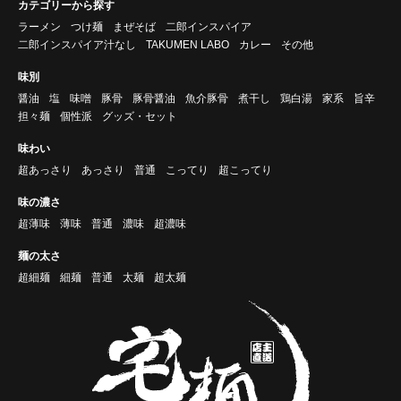
カテゴリーから探す
ラーメン
つけ麺
まぜそば
二郎インスパイア
二郎インスパイア汁なし
TAKUMEN LABO
カレー
その他
味別
醤油
塩
味噌
豚骨
豚骨醤油
魚介豚骨
煮干し
鶏白湯
家系
旨辛
担々麺
個性派
グッズ・セット
味わい
超あっさり
あっさり
普通
こってり
超こってり
味の濃さ
超薄味
薄味
普通
濃味
超濃味
麺の太さ
超細麺
細麺
普通
太麺
超太麺