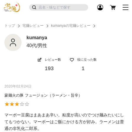
トップ
宅麺レビュー
kumanyaの宅麺レビュー
kumanya
40代/男性
レビュー数
役に立った数
193
1
2020年02月24日
蒙麺火の豚 フュージョン（ラーメン・旨辛）
マーボー豆腐はまあまあ辛い。粘度が高いのでつけ麺みたいにし
てもつかない。マーボーはご飯にかける方が好み。ラーメンは普
通の非乳化二郎系。