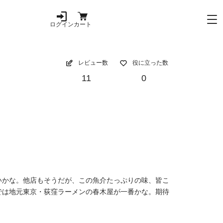
ログイン
カート
レビュー数
役に立った数
11
0
いかな。他店もそうだが、この魚介たっぷりの味、皆こ
では地元東京・荻窪ラーメンの春木屋が一番かな。期待