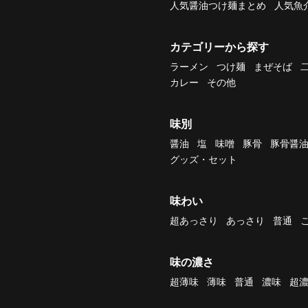
人気醤油つけ麺まとめ
人気魚
カテゴリーから探す
ラーメン
つけ麺
まぜそば
カレー
その他
味別
醤油
塩
味噌
豚骨
豚骨醤
グッズ・セット
味わい
超あっさり
あっさり
普通
味の濃さ
超薄味
薄味
普通
濃味
超