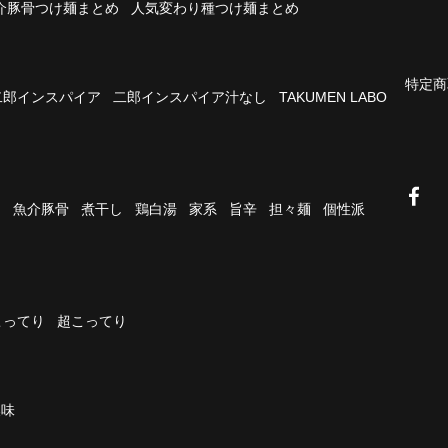
介豚骨つけ麺まとめ
人気変わり種つけ麺まとめ
特定商
二郎インスパイア
二郎インスパイア汁なし
TAKUMEN LABO
油
魚介豚骨
煮干し
鶏白湯
家系
旨辛
担々麺
個性派
こってり
超こってり
濃味