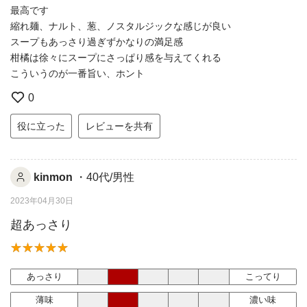
最高です
縮れ麺、ナルト、葱、ノスタルジックな感じが良い
スープもあっさり過ぎずかなりの満足感
柑橘は徐々にスープにさっぱり感を与えてくれる
こういうのが一番旨い、ホント
0
役に立った
レビューを共有
kinmon
・40代/男性
2023年04月30日
超あっさり
あっさり
こってり
薄味
濃い味