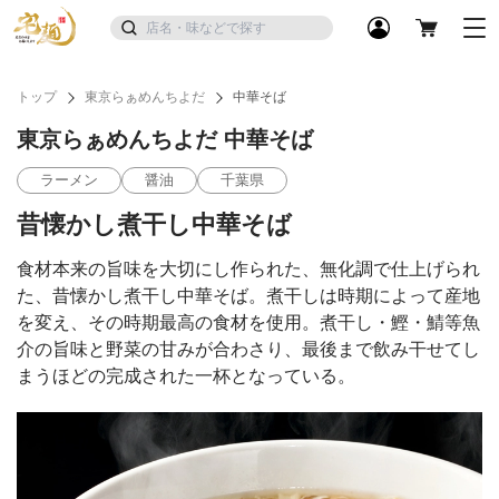
トップ
東京らぁめんちよだ
中華そば
東京らぁめんちよだ 中華そば
ラーメン
醤油
千葉県
昔懐かし煮干し中華そば
食材本来の旨味を大切にし作られた、無化調で仕上げられ
た、昔懐かし煮干し中華そば。煮干しは時期によって産地
を変え、その時期最高の食材を使用。煮干し・鰹・鯖等魚
介の旨味と野菜の甘みが合わさり、最後まで飲み干せてし
まうほどの完成された一杯となっている。