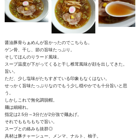
醤油豚骨らぁめんが旨かったのでこちらも。
ゲン骨、干し、節の旨味たっぷり。
そしてほんのりラード風味。
スープ温度が下がってくると干し椎茸風味が顔を出してきた。
旨い。
ただ、少し塩味がたちすぎている印象もなくはない。
せっかく旨味たっぷりなのでもう少し穏やかでも十分旨いと思
う。
しかしこれで無化調脱帽。
麺は細縮れ。
指定は2.5分～3分だが2分強で麺あげ。
それでももちもちで旨い。
スープとの絡みも抜群◎
具材は豚チャーシュー、メンマ、ナルト、柚子。