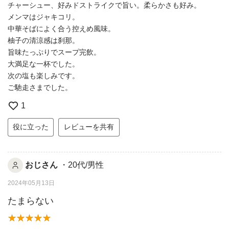
チャーシュー、好みドストライクで旨い。柔らかさも好み。
メンマはジャキコリ。
中華そばによく合う控えめ風味。
柚子の清涼感は刹那。
旨味たっぷりでスープ完飲。
大満足な一杯でした。
次の塩も楽しみです。
ご馳走さまでした。
1
役に立った
レビューを共有
おじさん
・20代/男性
2024年05月13日
たまらない