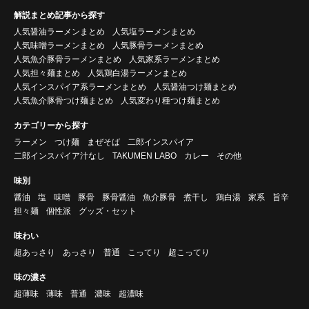
解説まとめ記事から探す
人気醤油ラーメンまとめ
人気塩ラーメンまとめ
人気味噌ラーメンまとめ
人気豚骨ラーメンまとめ
人気魚介豚骨ラーメンまとめ
人気家系ラーメンまとめ
人気担々麺まとめ
人気鶏白湯ラーメンまとめ
人気インスパイア系ラーメンまとめ
人気醤油つけ麺まとめ
人気魚介豚骨つけ麺まとめ
人気変わり種つけ麺まとめ
カテゴリーから探す
ラーメン
つけ麺
まぜそば
二郎インスパイア
二郎インスパイア汁なし
TAKUMEN LABO
カレー
その他
味別
醤油
塩
味噌
豚骨
豚骨醤油
魚介豚骨
煮干し
鶏白湯
家系
旨辛
担々麺
個性派
グッズ・セット
味わい
超あっさり
あっさり
普通
こってり
超こってり
味の濃さ
超薄味
薄味
普通
濃味
超濃味