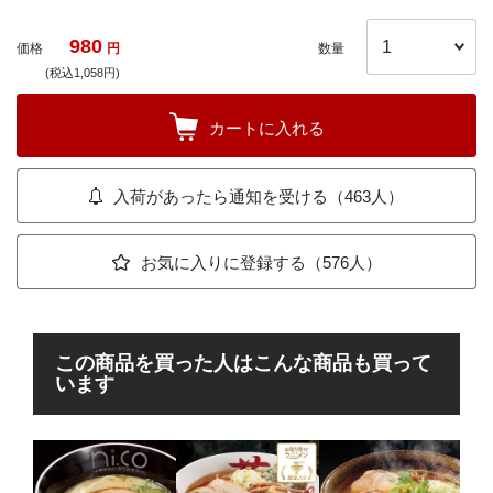
980
価格
円
数量
(税込1,058円)
カートに入れる
入荷があったら通知を受ける（463人）
お気に入りに登録する（576人）
この商品を買った人はこんな商品も買って
います
東