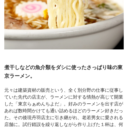
煮干しなどの魚介類をダシに使ったさっぱり味の東
京ラーメン。
元々は建築資材の販売という、全く別分野の仕事に従事し
ていた先代の店主が、ラーメンに対する情熱が高じて開業
した「東京らぁめんちよだ」。好みのラーメンを出す店が
あれば数時間かけても通い詰めるほどのラーメン好きだっ
た。その後現丹羽店主に引き継がれ、老若男女に愛される
店舗に。試行錯誤を繰り返しながら作り上げた１杯は、何