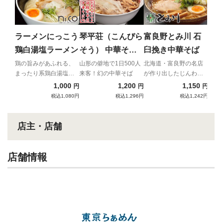
だ
魚介
ある
ラーメンにっこう
琴平荘（こんぴら
富良野とみ川 石
塩ら
鶏白湯塩ラーメン
そう） 中華そば
臼挽き中華そば
（あっさり）
鶏の旨みがあふれる、
山形の僻地で1日500人
北海道・富良野の名店
まったり系鶏白湯塩ラ
来客！幻の中華そば
が作り出したじんわり
ーメン
と温かい究極の中華そ
1,000
1,200
1,150
円
円
円
ば
税込1,080円
税込1,296円
税込1,242円
店主・店舗
店舗情報