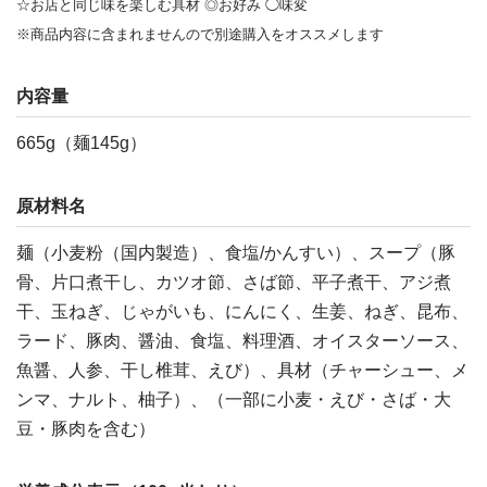
☆お店と同じ味を楽しむ具材 ◎お好み ◯味変
※商品内容に含まれませんので別途購入をオススメします
内容量
665g（麺145g）
原材料名
麺（小麦粉（国内製造）、食塩/かんすい）、スープ（豚
骨、片口煮干し、カツオ節、さば節、平子煮干、アジ煮
干、玉ねぎ、じゃがいも、にんにく、生姜、ねぎ、昆布、
ラード、豚肉、醤油、食塩、料理酒、オイスターソース、
魚醤、人参、干し椎茸、えび）、具材（チャーシュー、メ
ンマ、ナルト、柚子）、（一部に小麦・えび・さば・大
豆・豚肉を含む）