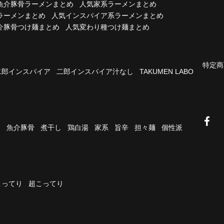
魚介豚骨ラーメンまとめ
人気家系ラーメンまとめ
ラーメンまとめ
人気インスパイア系ラーメンまとめ
介豚骨つけ麺まとめ
人気変わり種つけ麺まとめ
特定商
二郎インスパイア
二郎インスパイア汁なし
TAKUMEN LABO
油
魚介豚骨
煮干し
鶏白湯
家系
旨辛
担々麺
個性派
こってり
超こってり