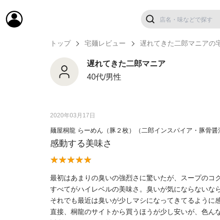
トップ
宅麺レビュー
遅れてきた二郎マニアの
遅れてきた二郎マニア
40代/男性
2020年03月17日
麺屋桐龍 らーめん（豚２枚）（二郎インスパイア・豚骨醤
感動する美味さ
最初はあまりの臭いの強烈さに驚いたが、スープのコ
すべてがハイレベルの美味さ。臭いが気にならないなら
それでも最近は臭いが少しマシになってきてるように
直接、桐龍のサイトから買うほうが少し安いが、色ん