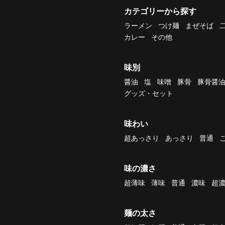
カテゴリーから探す
ラーメン
つけ麺
まぜそば
カレー
その他
味別
醤油
塩
味噌
豚骨
豚骨醤
グッズ・セット
味わい
超あっさり
あっさり
普通
味の濃さ
超薄味
薄味
普通
濃味
超
麺の太さ