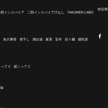
特定商
二郎インスパイア
二郎インスパイア汁なし
TAKUMEN LABO
油
魚介豚骨
煮干し
鶏白湯
家系
旨辛
担々麺
個性派
こってり
超こってり
濃味