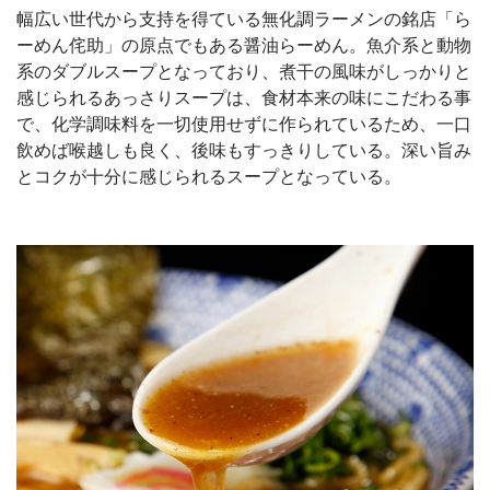
幅広い世代から支持を得ている無化調ラーメンの銘店「ら
ーめん侘助」の原点でもある醤油らーめん。魚介系と動物
系のダブルスープとなっており、煮干の風味がしっかりと
感じられるあっさりスープは、食材本来の味にこだわる事
で、化学調味料を一切使用せずに作られているため、一口
飲めば喉越しも良く、後味もすっきりしている。深い旨み
とコクが十分に感じられるスープとなっている。