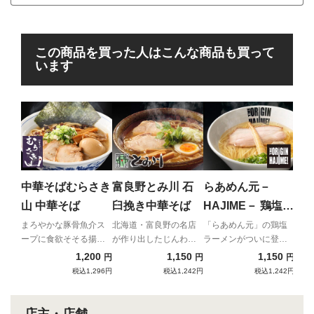
この商品を買った人はこんな商品も買って
います
東
だ 
昔懐
ば
中華そばむらさき
富良野とみ川 石
らあめん元－
山 中華そば
臼挽き中華そば
HAJIME－ 鶏塩ら
あめん
まろやかな豚骨魚介ス
北海道・富良野の名店
「らあめん元」の鶏塩
ープに食欲そそる揚げ
が作り出したじんわり
ラーメンがついに登
ねぎ
と温かい究極の中華そ
場！
1,200
1,150
1,150
円
円
円
ば
税込1,296円
税込1,242円
税込1,242円