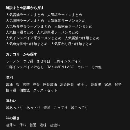
解説まとめ記事から探す
人気醤油ラーメンまとめ
人気塩ラーメンまとめ
人気味噌ラーメンまとめ
人気豚骨ラーメンまとめ
人気魚介豚骨ラーメンまとめ
人気家系ラーメンまとめ
人気担々麺まとめ
人気鶏白湯ラーメンまとめ
人気インスパイア系ラーメンまとめ
人気醤油つけ麺まとめ
人気魚介豚骨つけ麺まとめ
人気変わり種つけ麺まとめ
カテゴリーから探す
ラーメン
つけ麺
まぜそば
二郎インスパイア
二郎インスパイア汁なし
TAKUMEN LABO
カレー
その他
味別
醤油
塩
味噌
豚骨
豚骨醤油
魚介豚骨
煮干し
鶏白湯
家系
旨辛
担々麺
個性派
グッズ・セット
味わい
超あっさり
あっさり
普通
こってり
超こってり
味の濃さ
超薄味
薄味
普通
濃味
超濃味