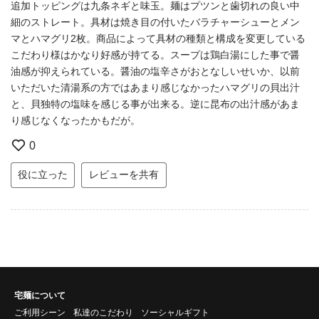
追加トッピングは九条ネギと味玉。麺はプツンと歯切れの良い中
細のストレート。具材は焼き目の付いたバラチャーシューとメン
マとハマグリ2枚。商品によって具材の種類と構成を変更している
こだわり様はかなり好感が持てる。スープは鶏白湯にした事で醤
油感が抑えられている。醤油の塩辛さがおとなしいせいか、以前
いただいた清湯系の方ではあまり感じなかったハマグリの貝出汁
と、貝独特の塩味を感じる事が出来る。逆に昆布の出汁感があま
り感じなくなったかもだが。
0
役に立った
レビューを共有
宅麺について
ご利用シーン
私達のこだわり
ソーシャルギフト