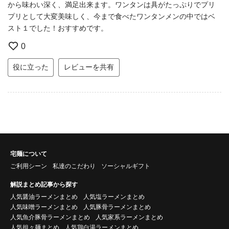
から味わい深く、満足出来ます。ワンタンは具がたっぷりでプリ
プリとして大変美味しく、今まで食べたワンタンメンの中ではベ
スト１でした！おすすめです。
0
役に立った
レビューを共有
宅麺について
ご利用シーン
私達のこだわり
ソーシャルギフト
解説まとめ記事から探す
人気醤油ラーメンまとめ
人気塩ラーメンまとめ
人気味噌ラーメンまとめ
人気豚骨ラーメンまとめ
人気魚介豚骨ラーメンまとめ
人気家系ラーメンまとめ
人気担々麺まとめ
人気鶏白湯ラーメンまとめ