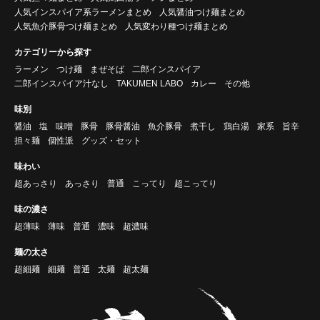
人気インスパイア系ラーメンまとめ
人気醤油つけ麺まとめ
人気魚介豚骨つけ麺まとめ
人気変わり種つけ麺まとめ
カテゴリーから探す
ラーメン
つけ麺
まぜそば
二郎インスパイア
二郎インスパイア汁なし
TAKUMEN LABO
カレー
その他
味別
醤油
塩
味噌
豚骨
豚骨醤油
魚介豚骨
煮干し
鶏白湯
家系
旨辛
担々麺
個性派
グッズ・セット
味わい
超あっさり
あっさり
普通
こってり
超こってり
味の濃さ
超薄味
薄味
普通
濃味
超濃味
麺の太さ
超細麺
細麺
普通
太麺
超太麺