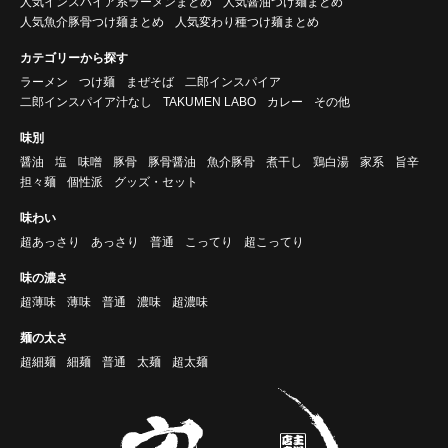
人気インスパイア系ラーメンまとめ
人気醤油つけ麺まとめ
人気魚介豚骨つけ麺まとめ
人気変わり種つけ麺まとめ
カテゴリーから探す
ラーメン
つけ麺
まぜそば
二郎インスパイア
二郎インスパイア汁なし
TAKUMEN LABO
カレー
その他
味別
醤油
塩
味噌
豚骨
豚骨醤油
魚介豚骨
煮干し
鶏白湯
家系
旨辛
担々麺
個性派
グッズ・セット
味わい
超あっさり
あっさり
普通
こってり
超こってり
味の濃さ
超薄味
薄味
普通
濃味
超濃味
麺の太さ
超細麺
細麺
普通
太麺
超太麺