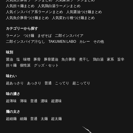
人気担々麺まとめ
人気鶏白湯ラーメンまとめ
人気インスパイア系ラーメンまとめ
人気醤油つけ麺まとめ
人気魚介豚骨つけ麺まとめ
人気変わり種つけ麺まとめ
カテゴリーから探す
ラーメン
つけ麺
まぜそば
二郎インスパイア
二郎インスパイア汁なし
TAKUMEN LABO
カレー
その他
味別
醤油
塩
味噌
豚骨
豚骨醤油
魚介豚骨
煮干し
鶏白湯
家系
旨辛
担々麺
個性派
グッズ・セット
味わい
超あっさり
あっさり
普通
こってり
超こってり
味の濃さ
超薄味
薄味
普通
濃味
超濃味
麺の太さ
超細麺
細麺
普通
太麺
超太麺