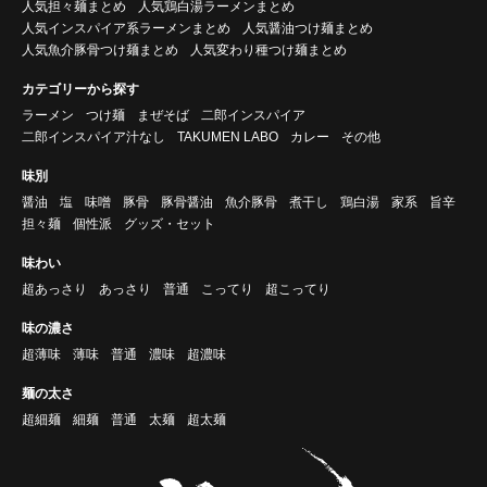
人気担々麺まとめ
人気鶏白湯ラーメンまとめ
人気インスパイア系ラーメンまとめ
人気醤油つけ麺まとめ
人気魚介豚骨つけ麺まとめ
人気変わり種つけ麺まとめ
カテゴリーから探す
ラーメン
つけ麺
まぜそば
二郎インスパイア
二郎インスパイア汁なし
TAKUMEN LABO
カレー
その他
味別
醤油
塩
味噌
豚骨
豚骨醤油
魚介豚骨
煮干し
鶏白湯
家系
旨辛
担々麺
個性派
グッズ・セット
味わい
超あっさり
あっさり
普通
こってり
超こってり
味の濃さ
超薄味
薄味
普通
濃味
超濃味
麺の太さ
超細麺
細麺
普通
太麺
超太麺