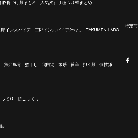
介豚骨つけ麺まとめ
人気変わり種つけ麺まとめ
特定商
二郎インスパイア
二郎インスパイア汁なし
TAKUMEN LABO
油
魚介豚骨
煮干し
鶏白湯
家系
旨辛
担々麺
個性派
こってり
超こってり
濃味