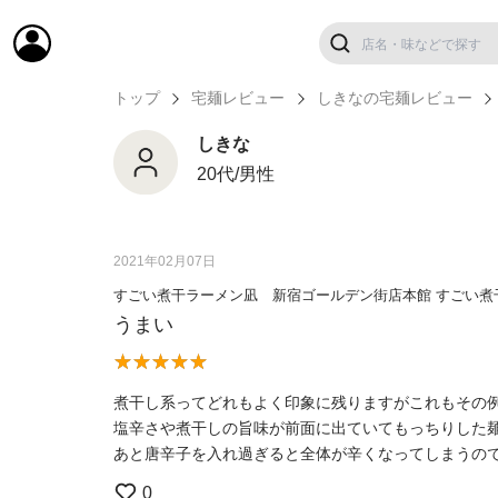
トップ
宅麺レビュー
しきなの宅麺レビュー
しきな
20代/男性
2021年02月07日
すごい煮干ラーメン凪 新宿ゴールデン街店本館 すごい煮
うまい
煮干し系ってどれもよく印象に残りますがこれもその
塩辛さや煮干しの旨味が前面に出ていてもっちりした
あと唐辛子を入れ過ぎると全体が辛くなってしまうの
0