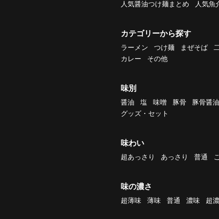
人気醤油つけ麺まとめ
人気魚
カテゴリーから探す
ラーメン
つけ麺
まぜそば
カレー
その他
味別
醤油
塩
味噌
豚骨
豚骨醤
グッズ・セット
味わい
超あっさり
あっさり
普通
味の濃さ
超薄味
薄味
普通
濃味
超