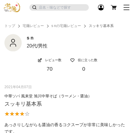
トップ
宅麺レビュー
s nの宅麺レビュー
スッキリ基本系
s n
20代/男性
レビュー数
役に立った数
70
0
2021年04月07日
中華ソバ 風来堂 旭川中華そば（ラーメン・醤油）
スッキリ基本系
あっさりしながらも醤油の香るコクスープが非常に美味しかった
です。