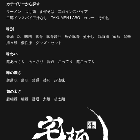
カテゴリーから探す
ラーメン
つけ麺
まぜそば
二郎インスパイア
二郎インスパイア汁なし
TAKUMEN LABO
カレー
その他
味別
醤油
塩
味噌
豚骨
豚骨醤油
魚介豚骨
煮干し
鶏白湯
家系
旨辛
担々麺
個性派
グッズ・セット
味わい
超あっさり
あっさり
普通
こってり
超こってり
味の濃さ
超薄味
薄味
普通
濃味
超濃味
麺の太さ
超細麺
細麺
普通
太麺
超太麺