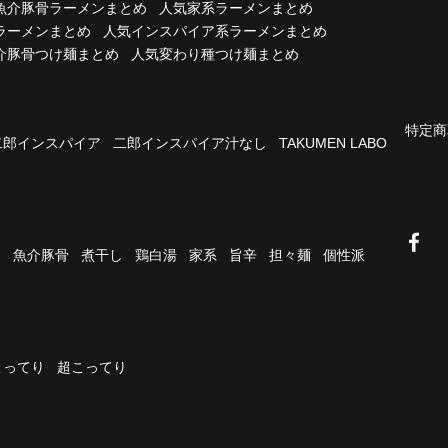
魚介豚骨ラーメンまとめ
人気家系ラーメンまとめ
ラーメンまとめ
人気インスパイア系ラーメンまとめ
介豚骨つけ麺まとめ
人気変わり種つけ麺まとめ
特定商
二郎インスパイア
二郎インスパイア汁なし
TAKUMEN LABO
油
魚介豚骨
煮干し
鶏白湯
家系
旨辛
担々麺
個性派
こってり
超こってり