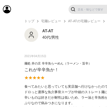
トップ
宅麺レビュー
AT-ATの宅麺レビュー
AT-AT
40代/男性
2021年04月15日
麺処 井の庄 辛辛魚らーめん（ラーメン・旨辛）
これが辛辛魚か！
食べてみたいと思っていても実店舗へ行けなかったの
ドロっと濃厚な魚介豚骨スープが中細のストレート麺
辛いものは好きだが耐性は低いため、ラー油と辛魚粉
ぷりなので病みつきになります。