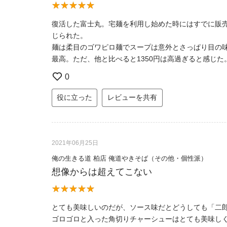
復活した富士丸。宅麺を利用し始めた時にはすでに販
じられた。
麺は柔目のゴワピロ麺でスープは意外とさっぱり目の
最高。ただ、他と比べると1350円は高過ぎると感じた
0
役に立った
レビューを共有
2021年06月25日
俺の生きる道 柏店 俺道やきそば（その他・個性派）
想像からは超えてこない
とても美味しいのだが、ソース味だとどうしても「二
ゴロゴロと入った角切りチャーシューはとても美味し