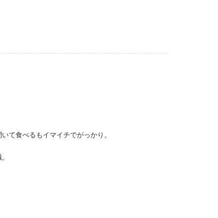
聞いて食べるもイマイチでがっかり。
識。