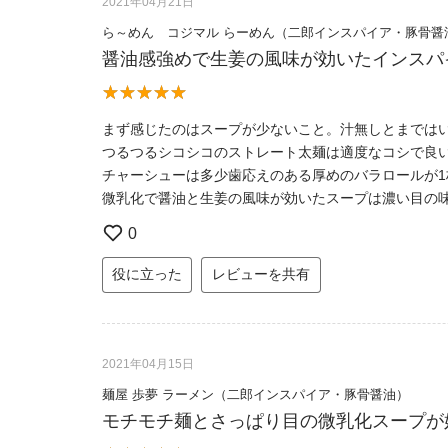
2021年04月21日
ら～めん コジマル らーめん（二郎インスパイア・豚骨醤
醤油感強めで生姜の風味が効いたインスパ
まず感じたのはスープが少ないこと。汁無しとまでは
つるつるシコシコのストレート太麺は適度なコシで良
チャーシューは多少歯応えのある厚めのバラロールが1
微乳化で醤油と生姜の風味が効いたスープは濃い目の
0
役に立った
レビューを共有
2021年04月15日
麺屋 歩夢 ラーメン（二郎インスパイア・豚骨醤油）
モチモチ麺とさっぱり目の微乳化スープが