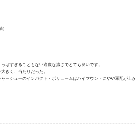
油）
ょっぱすぎることもない適度な濃さでとても良いです。
か大きく、当たりだった。
チャーシューのインパクト・ボリュームはハイマウントにやや軍配が上