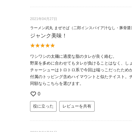
2021年04月27日
ラーメン武丸 まぜそば（二郎インスパイア汁なし・豚骨醤
ジャンク美味！
ワシワシの太麺に適度な脂のタレが良く絡む。
野菜を多めに合わせてもタレが負けることはなく、し
チャーシューはトロトロ系で今回は端っこだったため
付属のトッピング含めハイマウントと似たテイスト。
同額ならこちらを選びます。
0
役に立った
レビューを共有