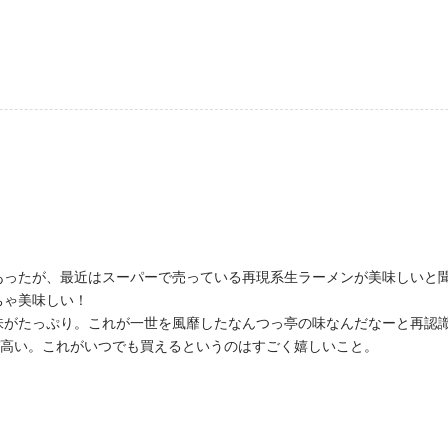
あったが、最近はスーパーで売っている再現系生ラーメンが美味しいと
ちゃ美味しい！
味がたっぷり。これが一世を風靡したなんつっ亭の味なんだなーと再認
パ高い。これがいつでも買えるというのはすごく嬉しいこと。