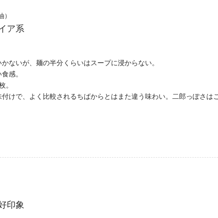
油）
イア系
いかないが、麺の半分くらいはスープに浸からない。
い食感。
枚。
味付けで、よく比較されるちばからとはまた違う味わい。二郎っぽさは
好印象