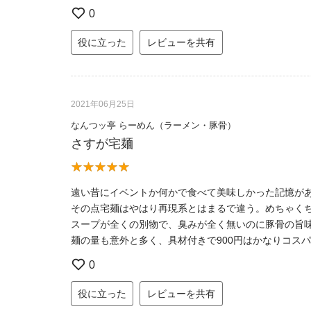
0
役に立った
レビューを共有
2021年06月25日
なんつッ亭 らーめん（ラーメン・豚骨）
さすが宅麺
遠い昔にイベントか何かで食べて美味しかった記憶が
その点宅麺はやはり再現系とはまるで違う。めちゃく
スープが全くの別物で、臭みが全く無いのに豚骨の旨
麺の量も意外と多く、具材付きで900円はかなりコス
0
役に立った
レビューを共有