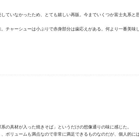
売していなかったため、とても嬉しい再販。今までいくつか富士丸系と
味。チャーシューは小ぶりで赤身部分は歯応えがある。何より一番美味
。
郎系の具材が入った焼きそば」というだけの想像通りの味に感じた。
く、ボリュームも満点なので非常に満足できるものなのだが、個人的に