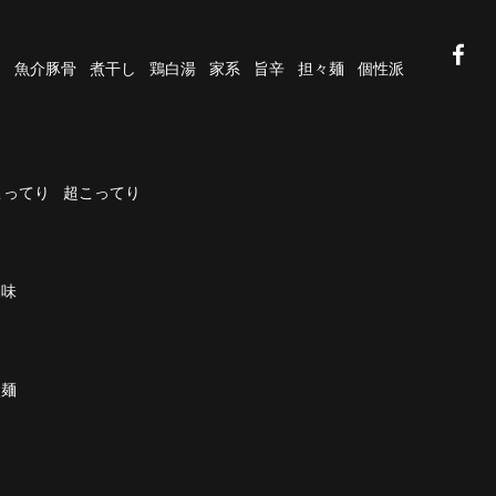
油
魚介豚骨
煮干し
鶏白湯
家系
旨辛
担々麺
個性派
こってり
超こってり
濃味
太麺