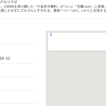
高のもりそば
』のDNAを受け継いだ『小金井大勝軒』がついに『宅麺.com』に登
を感じさせずにズルズルとすすれる。素材一つ一つがしっかりと主張す
てられるのだ。
6−12