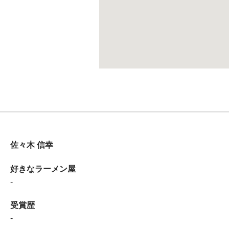
佐々木 信幸
好きなラーメン屋
-
受賞歴
-