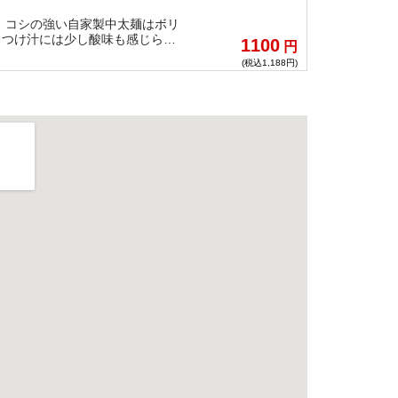
場。コシの強い自家製中太麺はボリ
るつけ汁には少し酸味も感じら
1100
円
(税込1,188円)