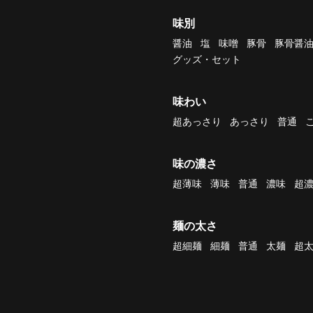
味別
醤油
塩
味噌
豚骨
豚骨醤
グッズ・セット
味わい
超あっさり
あっさり
普通
味の濃さ
超薄味
薄味
普通
濃味
超
麺の太さ
超細麺
細麺
普通
太麺
超