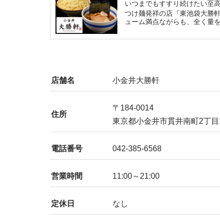
いつまでもすすり続けたい至
つけ麺発祥の店『東池袋大勝軒
ューム満点ながらも、全く量
れ、どこまでも食欲が掻き立
店舗名
小金井大勝軒
〒184-0014
住所
東京都小金井市貫井南町2丁目1
電話番号
042-385-6568
営業時間
11:00～21:00
定休日
なし