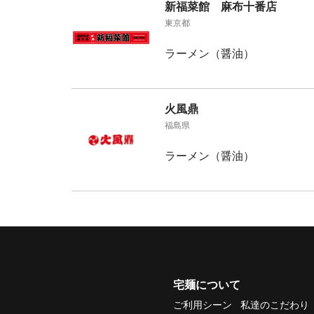
新福菜館 麻布十番店
東京都
ラーメン（醤油）
火風鼎
福島県
ラーメン（醤油）
宅麺について
ご利用シーン
私達のこだわり