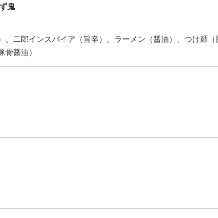
すず鬼
）、二郎インスパイア（旨辛）、ラーメン（醤油）、つけ麺（
豚骨醤油）