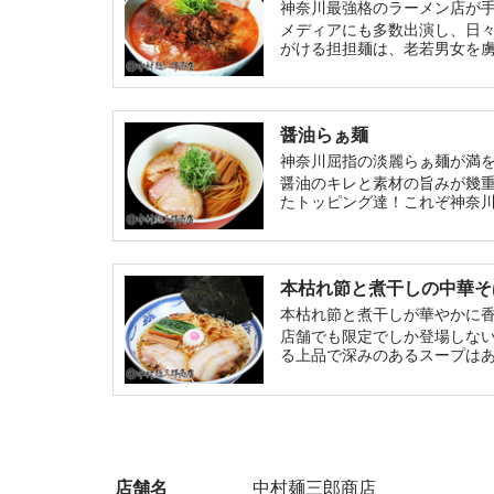
神奈川最強格のラーメン店が
メディアにも多数出演し、日
がける担担麺は、老若男女を
醤油らぁ麺
神奈川屈指の淡麗らぁ麺が満
醤油のキレと素材の旨みが幾
たトッピング達！これぞ神奈
本枯れ節と煮干しの中華そ
本枯れ節と煮干しが華やかに
店舗でも限定でしか登場しな
る上品で深みのあるスープは
店舗名
中村麺三郎商店