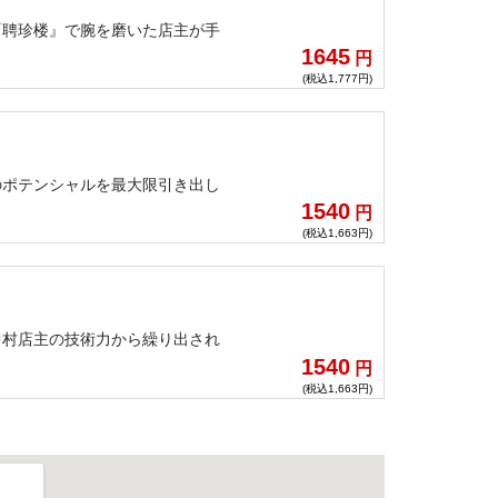
『聘珍楼』で腕を磨いた店主が手
1645
円
(税込1,777円)
のポテンシャルを最大限引き出し
1540
円
(税込1,663円)
中村店主の技術力から繰り出され
1540
円
(税込1,663円)