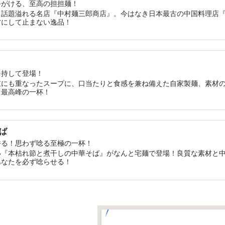
手がける、至高の担担麺！
々話題溢れる名店『中村麺三郎商店』。今はなき日本最古の中国料理店
虜にして止まない逸品！
を持して登場！
重にも重なったスープに、口当たりと食感を兼ね備えた自家製麺、素材
川最高峰の一杯！
ば
香る！思わず唸る至極の一杯！
い『本枯れ節と煮干しの中華そば』がなんと宅麺で登場！良質な素材と
あなたを必ず唸らせる！