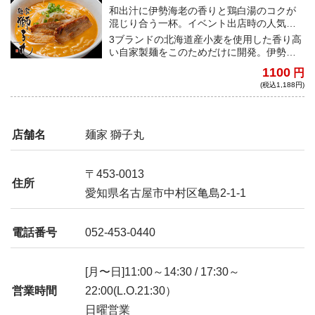
東海版』×『名古屋ラーメンまつり』コラボ
和出汁に伊勢海老の香りと鶏白湯のコクが
商品)
混じり合う一杯。イベント出店時の人気メ
ニューがバージョンアップ！
3ブランドの北海道産小麦を使用した香り高
い自家製麺をこのためだけに開発。伊勢海
老の風味が鼻に抜けた後に、鶏白湯のコク
1100
円
がじわーっと口の中に広がり匠の技を感じ
(税込1,188円)
る絶妙な調和が味わえる。実はこちらは、
中部エリアの人気ラーメンMOOKとイベン
トがコラボした商品となる。『究極のラー
メン東海版』セレクト店として『名古屋ラ
店舗名
麺家 獅子丸
ーメンまつり』に出店した際に人気を博し
たのが、この伊勢海老味噌らぁめん。それ
を冷凍麺で美味しく食べられるよう改良
〒453-0013
し、こだわりのスープと麺を完成させた。
住所
イベントでしか食べられなかった限定メニ
愛知県名古屋市中村区亀島2-1-1
ューがさらに美味しくなって復活だ！
電話番号
052-453-0440
[月〜日]11:00～14:30 / 17:30～
営業時間
22:00(L.O.21:30）
日曜営業