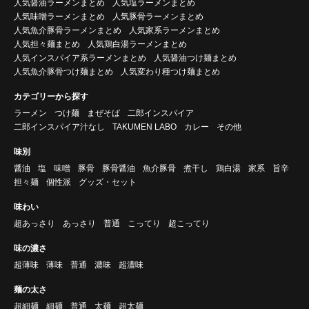
人気醤油ラーメンまとめ
人気塩ラーメンまとめ
人気味噌ラーメンまとめ
人気豚骨ラーメンまとめ
人気魚介豚骨ラーメンまとめ
人気家系ラーメンまとめ
人気担々麺まとめ
人気鶏白湯ラーメンまとめ
人気インスパイア系ラーメンまとめ
人気醤油つけ麺まとめ
人気魚介豚骨つけ麺まとめ
人気変わり種つけ麺まとめ
カテゴリーから探す
ラーメン
つけ麺
まぜそば
二郎インスパイア
二郎インスパイア汁なし
TAKUMEN LABO
カレー
その他
味別
醤油
塩
味噌
豚骨
豚骨醤油
魚介豚骨
煮干し
鶏白湯
家系
旨辛
担々麺
個性派
グッズ・セット
味わい
超あっさり
あっさり
普通
こってり
超こってり
味の濃さ
超薄味
薄味
普通
濃味
超濃味
麺の太さ
超細麺
細麺
普通
太麺
超太麺