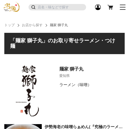
トップ
お店から探す
麺家 獅子丸
「麺家 獅子丸」のお取り寄せラーメン・つけ
麺
麺家 獅子丸
愛知県
ラーメン（味噌）
伊勢海老の味噌らぁめん(『究極のラーメン