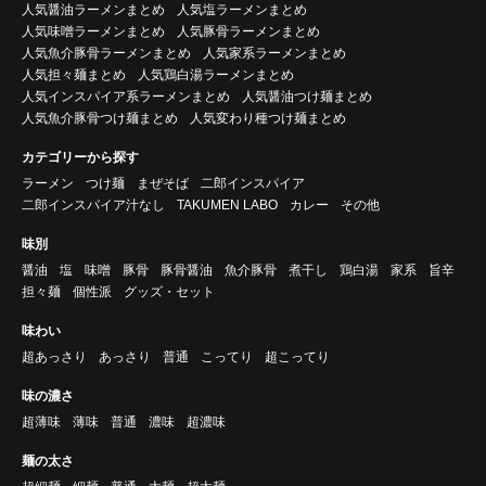
人気醤油ラーメンまとめ
人気塩ラーメンまとめ
人気味噌ラーメンまとめ
人気豚骨ラーメンまとめ
人気魚介豚骨ラーメンまとめ
人気家系ラーメンまとめ
人気担々麺まとめ
人気鶏白湯ラーメンまとめ
人気インスパイア系ラーメンまとめ
人気醤油つけ麺まとめ
人気魚介豚骨つけ麺まとめ
人気変わり種つけ麺まとめ
カテゴリーから探す
ラーメン
つけ麺
まぜそば
二郎インスパイア
二郎インスパイア汁なし
TAKUMEN LABO
カレー
その他
味別
醤油
塩
味噌
豚骨
豚骨醤油
魚介豚骨
煮干し
鶏白湯
家系
旨辛
担々麺
個性派
グッズ・セット
味わい
超あっさり
あっさり
普通
こってり
超こってり
味の濃さ
超薄味
薄味
普通
濃味
超濃味
麺の太さ