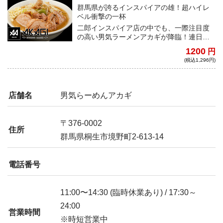
群馬県が誇るインスパイアの雄！超ハイレ
ベル衝撃の一杯
二郎インスパイア店の中でも、一際注目度
の高い男気ラーメンアカギが降臨！連日長
蛇の列を作り、ファンを魅了して止まない
1200
円
ラーメンは、麺、スープ、豚、脂全てが超
(税込1,296円)
ハイレベルだ。
店舗名
男気らーめんアカギ
〒376-0002
住所
群馬県桐生市境野町2-613-14
電話番号
11:00〜14:30 (臨時休業あり) / 17:30～
24:00
営業時間
※時短営業中