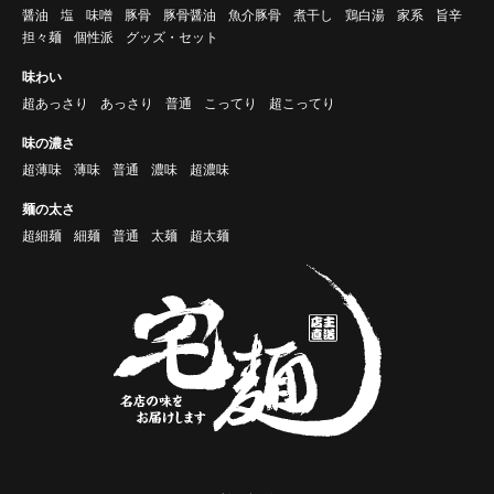
醤油
塩
味噌
豚骨
豚骨醤油
魚介豚骨
煮干し
鶏白湯
家系
旨辛
担々麺
個性派
グッズ・セット
味わい
超あっさり
あっさり
普通
こってり
超こってり
味の濃さ
超薄味
薄味
普通
濃味
超濃味
麺の太さ
超細麺
細麺
普通
太麺
超太麺