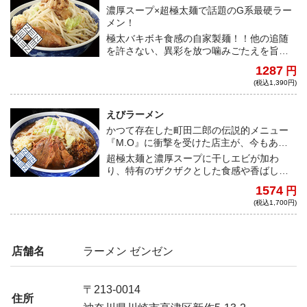
濃厚スープ×超極太麺で話題のG系最硬ラー
メン！
極太バキボキ食感の自家製麺！！他の追随
を許さない、異彩を放つ噛みごたえを旨甘
濃厚スープで喰らい尽くせ！
1287
円
(税込1,390円)
えびラーメン
かつて存在した町田二郎の伝説的メニュー
『M.O』に衝撃を受けた店主が、今もあの
味を追い求めながら作る一杯！
超極太麺と濃厚スープに干しエビが加わ
り、特有のザクザクとした食感や香ばしい
風味で更に旨みがブーストされた、『ラー
1574
円
メン ゼンゼン』の人気メニュー！
(税込1,700円)
店舗名
ラーメン ゼンゼン
〒213-0014
住所