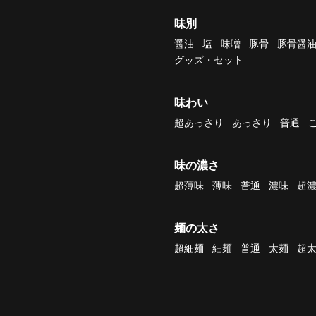
味別
醤油
塩
味噌
豚骨
豚骨醤
グッズ・セット
味わい
超あっさり
あっさり
普通
味の濃さ
超薄味
薄味
普通
濃味
超
麺の太さ
超細麺
細麺
普通
太麺
超