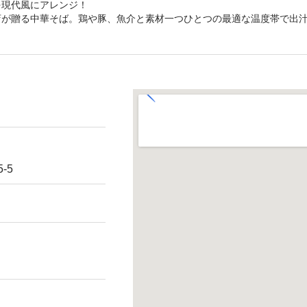
を現代風にアレンジ！
店が贈る中華そば。鶏や豚、魚介と素材一つひとつの最適な温度帯で出
-5