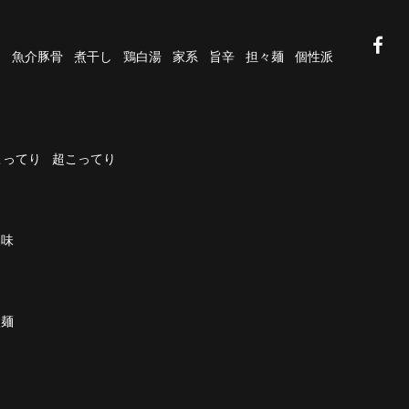
油
魚介豚骨
煮干し
鶏白湯
家系
旨辛
担々麺
個性派
こってり
超こってり
濃味
太麺