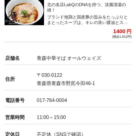
北の名店LabQのDNAを持つ、淡麗清湯の
雄！
ブランド地鶏と国産豚の旨みをたっぷりと
まとったスープは、キレの良い醤油とスッ
キリした香りの鶏油と相まって、抜群の完
1400
円
成度を誇る。滑らかでシルキーな麺もさす
(税込1,512円)
がの一言。
店舗名
青森中華そば オールウェイズ
〒030-0122
住所
青森県青森市野尻今田46-1
電話番号
017-764-0004
営業時間
11:00～15:00
定休日
不定休（SNSで確認）