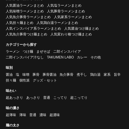
人気醤油ラーメンまとめ
人気塩ラーメンまとめ
人気味噌ラーメンまとめ
人気豚骨ラーメンまとめ
人気魚介豚骨ラーメンまとめ
人気家系ラーメンまとめ
人気担々麺まとめ
人気鶏白湯ラーメンまとめ
人気インスパイア系ラーメンまとめ
人気醤油つけ麺まとめ
人気魚介豚骨つけ麺まとめ
人気変わり種つけ麺まとめ
カテゴリーから探す
ラーメン
つけ麺
まぜそば
二郎インスパイア
二郎インスパイア汁なし
TAKUMEN LABO
カレー
その他
味別
醤油
塩
味噌
豚骨
豚骨醤油
魚介豚骨
煮干し
鶏白湯
家系
旨辛
担々麺
個性派
グッズ・セット
味わい
超あっさり
あっさり
普通
こってり
超こってり
味の濃さ
超薄味
薄味
普通
濃味
超濃味
麺の太さ