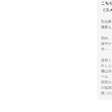
こち
（コ
乳化豚
麺量も
初め、
途中か
辛～、
追加ト
久しぶ
麺は冷
ベル。
前回カ
の塩加
残った