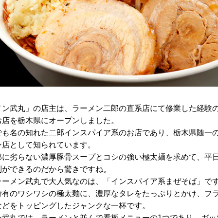
メン武丸」の店主は、ラーメン二郎の直系店にて修業した経験
お店を栃木県にオープンしました。
でも名の知れた二郎インスパイア系のお店であり、栃木県随一
ン店として知られています。
郎に劣らない濃厚豚骨スープとコシの強い極太麺を求めて、平
列ができるのだから驚きですね。
ラーメン武丸で大人気なのは、「インスパイア系まぜそば」で
特有のワシワシの極太麺に、濃厚なタレをたっぷりとかけ、フ
などをトッピングしたジャンクな一杯です。
ン武丸では、ラーメンと並んで看板メニューの1つであり、ガッ