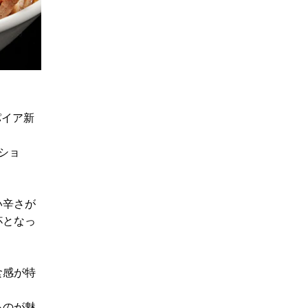
パイア新
ショ
。
い辛さが
杯となっ
食感が特
るのが魅