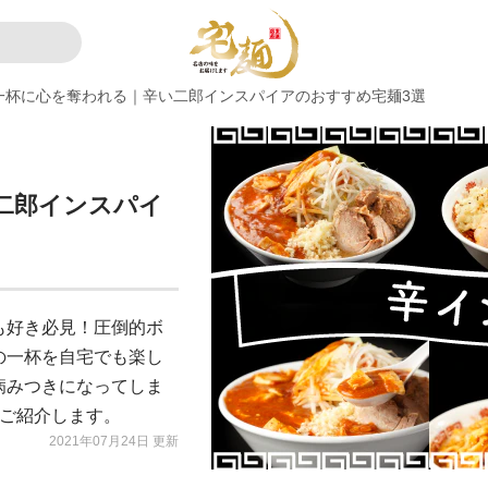
一杯に心を奪われる｜辛い二郎インスパイアのおすすめ宅麺3選
二郎インスパイ
も好き必見！圧倒的ボ
の一杯を自宅でも楽し
病みつきになってしま
をご紹介します。
2021年07月24日 更新