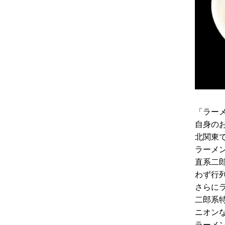
「ラー
自身の
北関東
ラーメ
直系二
わず行
さらに
二郎系
ニオン
ラーメ