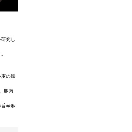
を研究し
す。
小麦の風
、豚肉
の旨辛麻