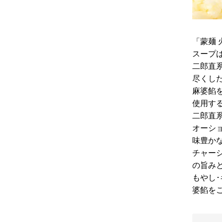
「蒙麺
スープ
二郎直
尽くし
麻婆餡
使用す
二郎直
オーシ
味豊か
チャー
の旨み
もやし
婆餡を