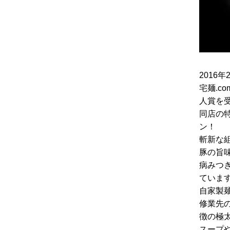
2016
宅麺.c
人賞を
同店の
ン！
斬新な
豚の旨
病みつ
ていま
自家製
修業先
徴の極
スープ