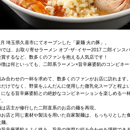
年2月 埼玉県久喜市にてオープンした「蒙麺 火の豚」。
omでは、お取り寄せラーメン オブ･ザ･イヤー2017 二郎インス
受賞するなど、数多くのファンを抱える人気店です！
特徴は何といっても、二郎系ラーメン×旨辛麻婆餡のコンビネー
組み合わせの一杯を求めて、数多くのファンがお店に訪れます
味だけでなく、野菜をふんだんに使用した微乳化スープと程よ
きになる旨辛麻婆餡との絶妙なコンビネーションを楽しめる一
す。
麺は店主が修行した二郎直系のお店の麺を再現。
のお店と同じ素材や製法を用いた自家製麺は、もっちりとした
太麺。
や旨辛麻婆餡とよく絡み、旨辛の抜群な組み合わせを堪能でき