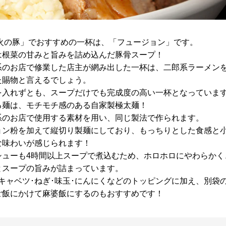
 火の豚」でおすすめの一杯は、「フュージョン」です。
は根菜の甘みと旨みを詰め込んだ豚骨スープ！
系のお店で修業した店主が網み出した一杯は、二郎系ラーメン
た賜物と言えるでしょう。
を入れずとも、スープだけでも完成度の高い一杯となっていま
る麺は、モチモチ感のある自家製極太麺！
系のお店で使用する素材を用い、同じ製法で作られます。
ョン粉を加えて縦切り製麺にしており、もっちりとした食感と
な味わいが感じられます！
シューも4時間以上スープで煮込むため、ホロホロにやわらかく
とスープの旨みが詰まっています。
･キャベツ･ねぎ･味玉･にんにくなどのトッピングに加え、別袋
ご飯にかけて麻婆飯にするのもおすすめです！