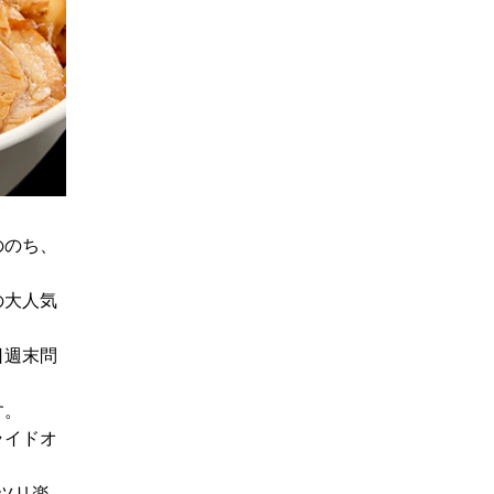
ののち、
の大人気
日週末問
す。
ライドオ
ツリ楽