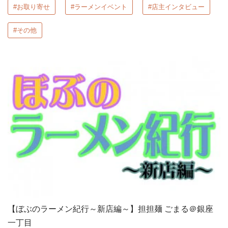
#お取り寄せ
#ラーメンイベント
#店主インタビュー
#その他
【ぼぶのラーメン紀行～新店編～】担担麺 ごまる＠銀座
一丁目