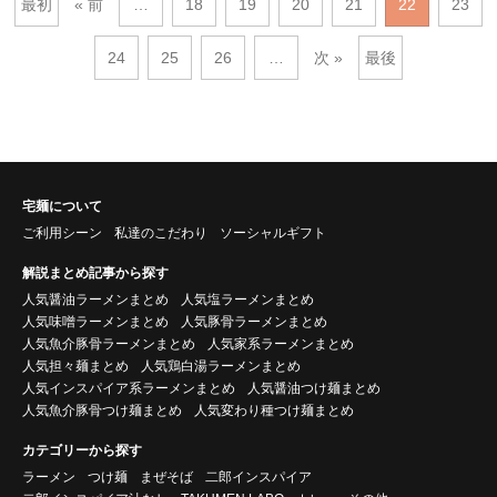
最初
« 前
…
18
19
20
21
22
23
24
25
26
…
次 »
最後
宅麺について
ご利用シーン
私達のこだわり
ソーシャルギフト
解説まとめ記事から探す
人気醤油ラーメンまとめ
人気塩ラーメンまとめ
人気味噌ラーメンまとめ
人気豚骨ラーメンまとめ
人気魚介豚骨ラーメンまとめ
人気家系ラーメンまとめ
人気担々麺まとめ
人気鶏白湯ラーメンまとめ
人気インスパイア系ラーメンまとめ
人気醤油つけ麺まとめ
人気魚介豚骨つけ麺まとめ
人気変わり種つけ麺まとめ
カテゴリーから探す
ラーメン
つけ麺
まぜそば
二郎インスパイア