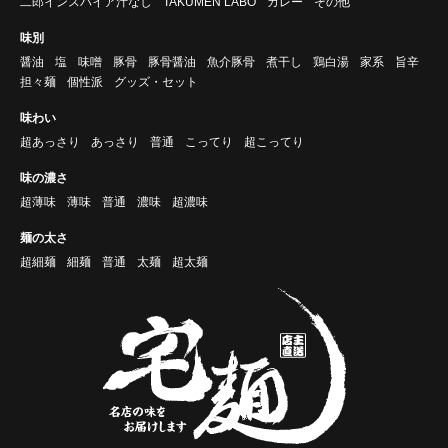
二郎インスパイア汁なし
TAKUMEN LABO
カレー
その他
味別
醤油
塩
味噌
豚骨
豚骨醤油
魚介豚骨
煮干し
鶏白湯
家系
旨辛
担々麺
個性派
グッズ・セット
味わい
超あっさり
あっさり
普通
こってり
超こってり
味の濃さ
超薄味
薄味
普通
濃味
超濃味
麺の太さ
超細麺
細麺
普通
太麺
超太麺