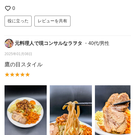
0
役に立った
レビューを共有
元料理人で現コンサルなラヲタ
・40代/男性
2025年01月08日
鷹の目スタイル