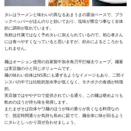
タレはラーメンと味わいの異なるあまうまの醤油ベースで、ブラ
ックペッパーがほんのりと効いており、塩味が際立つ事なく全体
的に調和が取れています。
魚粉は付属ではなく予めタレに加えられているので、初心者さん
には食べやすくなっていると思いますが、好みによるところかも
しれません。
麺はオーション使用の自家製中加水角刃平打極太ウェーブ。麺量
は実店舗の小と同じボリュームです。
麺の味わい自体はNS系にも通ずるようなイメージもあり、二郎イ
ンスパの中では比較的加水率が低くなく、モチポクの食感が特徴
的。
実店舗ではややデロで提供されている通り、この麺は硬めよりも
軟めのほうが持ち味を発揮します。
またまぜそば自体ヤワ麺のほうが味の乗りが良くなる料理なの
で、指定時間通りか気持ち長めに茹でて、麺全体に味が回るよう
にタレとしっかり混ぜ合わせましょう。