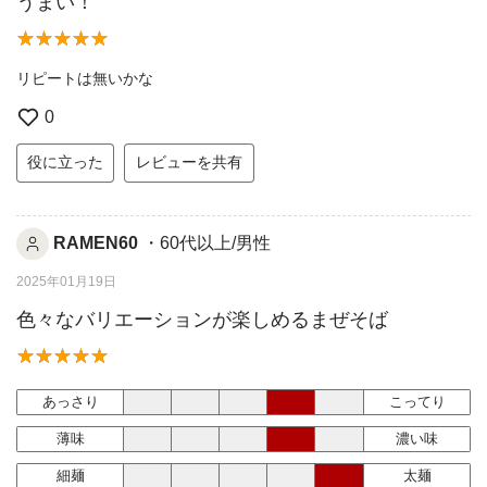
うまい！
リピートは無いかな
0
役に立った
レビューを共有
RAMEN60
・60代以上/男性
2025年01月19日
色々なバリエーションが楽しめるまぜそば
あっさり
こってり
薄味
濃い味
細麺
太麺