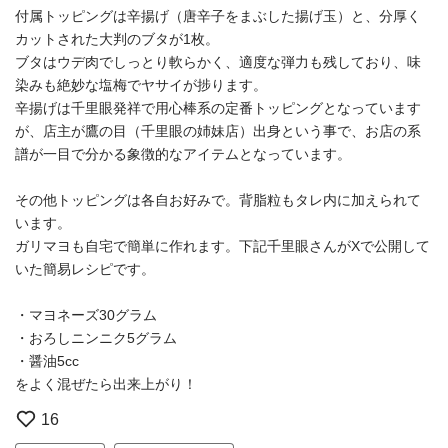
付属トッピングは辛揚げ（唐辛子をまぶした揚げ玉）と、分厚く
カットされた大判のブタが1枚。
ブタはウデ肉でしっとり軟らかく、適度な弾力も残しており、味
染みも絶妙な塩梅でヤサイが捗ります。
辛揚げは千里眼発祥で用心棒系の定番トッピングとなっています
が、店主が鷹の目（千里眼の姉妹店）出身という事で、お店の系
譜が一目で分かる象徴的なアイテムとなっています。
その他トッピングは各自お好みで。背脂粒もタレ内に加えられて
います。
ガリマヨも自宅で簡単に作れます。下記千里眼さんがXで公開して
いた簡易レシピです。
・マヨネーズ30グラム
・おろしニンニク5グラム
・醤油5cc
をよく混ぜたら出来上がり！
16