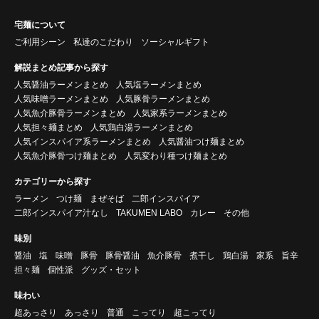
宅麺について
ご利用シーン
私達のこだわり
ソーシャルギフト
解説まとめ記事から探す
人気醤油ラーメンまとめ
人気塩ラーメンまとめ
人気味噌ラーメンまとめ
人気豚骨ラーメンまとめ
人気魚介豚骨ラーメンまとめ
人気家系ラーメンまとめ
人気担々麺まとめ
人気鶏白湯ラーメンまとめ
人気インスパイア系ラーメンまとめ
人気醤油つけ麺まとめ
人気魚介豚骨つけ麺まとめ
人気変わり種つけ麺まとめ
カテゴリーから探す
ラーメン
つけ麺
まぜそば
二郎インスパイア
二郎インスパイア汁なし
TAKUMEN LABO
カレー
その他
味別
醤油
塩
味噌
豚骨
豚骨醤油
魚介豚骨
煮干し
鶏白湯
家系
旨辛
担々麺
個性派
グッズ・セット
味わい
超あっさり
あっさり
普通
こってり
超こってり