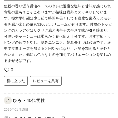
魚粉の香り漂う醤油ベースのタレは適度な塩味と甘味が感じられ
背脂の量もそこそこ有りますが後味は意外とスッキリしていま
す。極太平打麺は少し茹で時間を長くしても適度な歯応えとモチ
モチ感が楽しめ量も310gとボリュームが有ります。付属のトッピ
ングのカラアゲはサクサク感と唐辛子の辛さで味が引き締まり、
分厚いチャーシューは柔らかく食べ応え十分です。おすすめトッ
ピングの茹でもやし、刻みニンニク、刻み長ネギは必須です。途
中でマヨネーズを加えると円やかになり、お酢を加えると意外と
合いました。他にも色々なものを加えてバリエーションを楽しめ
るまぜそばです。
0
役に立った
レビューを共有
ひろ
・40代/男性
2025年01月15日