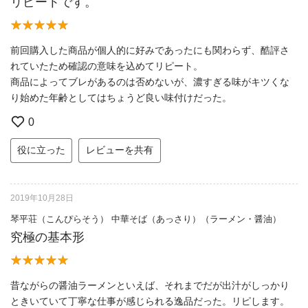
リピートです。
前回購入した商品が個人的に好みであったにも関わらず、酷評さ
れていたため確認の意味を込めてリピート。
商品によってブレがあるのは否めないが、濃すぎる味がキツくな
り始めた年齢としてはちょうど良い味付けだった。
0
役に立った
レビューを共有
2019年10月28日
琴平荘（こんぴらそう） 中華そば（あっさり）（ラーメン・醤油）
究極の基本形
昔ながらの醤油ラーメンといえば、それまでだが出汁がしっかり
ときいていて丁寧な仕事が感じられる逸品だった。リピします。