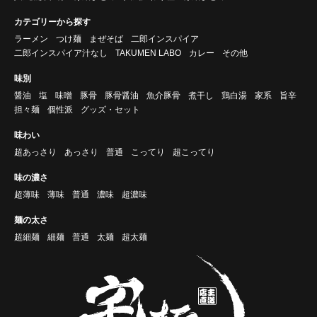
カテゴリーから探す
ラーメン
つけ麺
まぜそば
二郎インスパイア
二郎インスパイア汁なし
TAKUMEN LABO
カレー
その他
味別
醤油
塩
味噌
豚骨
豚骨醤油
魚介豚骨
煮干し
鶏白湯
家系
旨辛
担々麺
個性派
グッズ・セット
味わい
超あっさり
あっさり
普通
こってり
超こってり
味の濃さ
超薄味
薄味
普通
濃味
超濃味
麺の太さ
超細麺
細麺
普通
太麺
超太麺