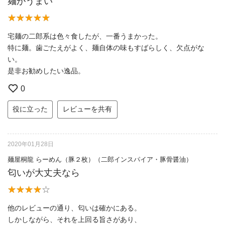
麺がうまい
宅麺の二郎系は色々食したが、一番うまかった。
特に麺。歯ごたえがよく、麺自体の味もすばらしく、欠点がな
い。
是非お勧めしたい逸品。
0
役に立った
レビューを共有
2020年01月28日
麺屋桐龍 らーめん（豚２枚）（二郎インスパイア・豚骨醤油）
匂いが大丈夫なら
他のレビューの通り、匂いは確かにある。
しかしながら、それを上回る旨さがあり、