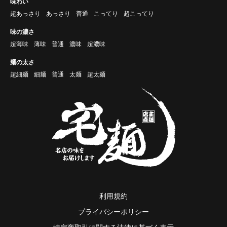
味わい
超あっさり
あっさり
普通
こってり
超こってり
味の濃さ
超薄味
薄味
普通
濃味
超濃味
麺の太さ
超細麺
細麺
普通
太麺
超太麺
利用規約
プライバシーポリシー