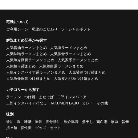
宅麺について
ご利用シーン
私達のこだわり
ソーシャルギフト
解説まとめ記事から探す
人気醤油ラーメンまとめ
人気塩ラーメンまとめ
人気味噌ラーメンまとめ
人気豚骨ラーメンまとめ
人気魚介豚骨ラーメンまとめ
人気家系ラーメンまとめ
人気担々麺まとめ
人気鶏白湯ラーメンまとめ
人気インスパイア系ラーメンまとめ
人気醤油つけ麺まとめ
人気魚介豚骨つけ麺まとめ
人気変わり種つけ麺まとめ
カテゴリーから探す
ラーメン
つけ麺
まぜそば
二郎インスパイア
二郎インスパイア汁なし
TAKUMEN LABO
カレー
その他
味別
醤油
塩
味噌
豚骨
豚骨醤油
魚介豚骨
煮干し
鶏白湯
家系
旨辛
担々麺
個性派
グッズ・セット