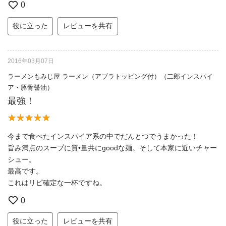
0
役に立った
レビューを共有
2016年03月07日
ラーメンもみじ屋 ラーメン（アブラトッピング付）（二郎インスパイ
ア・豚骨醤油）
最強！
今まで食べたインスパイア系の中でだんとつでうまかった！
旨み満点のスープに質•量共にgoodな麺。そして本家に近いチャー
シュー。
最高です。
これはリピ確定な一杯ですね。
0
役に立った
レビューを共有