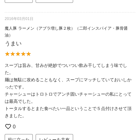
2016年03月01日
魔人豚 ラーメン（アブラ増し豚２枚）（二郎インスパイア・豚骨醤
油）
うまい
スープは旨み、甘みが絶妙でついつい飲み干してしまう味でし
た。
麺は無駄に攻めることもなく、スープにマッチしていておいしか
ったです。
チャーシューはトロトロでアンチ固いチャーシューの私にとって
は最高でした。
トータルするとまた食べたい一品ということで５点付けさせて頂
きました。
0
役に立った
レビューを共有